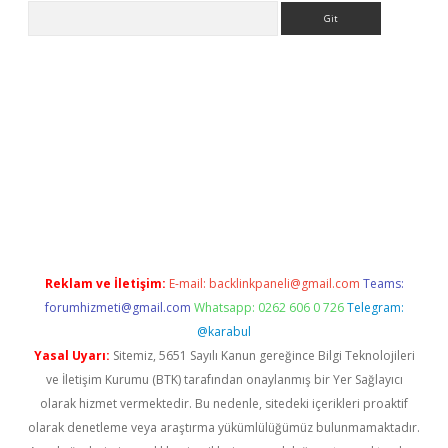
Arama
riş
betexper.xyz
betci giriş
hiltonbet güncel giriş
Reklam ve İletişim:
E-mail:
backlinkpaneli@gmail.com
Teams:
forumhizmeti@gmail.com
Whatsapp: 0262 606 0 726
Telegram:
@karabul
Yasal Uyarı:
Sitemiz, 5651 Sayılı Kanun gereğince Bilgi Teknolojileri
ve İletişim Kurumu (BTK) tarafından onaylanmış bir Yer Sağlayıcı
olarak hizmet vermektedir. Bu nedenle, sitedeki içerikleri proaktif
olarak denetleme veya araştırma yükümlülüğümüz bulunmamaktadır.