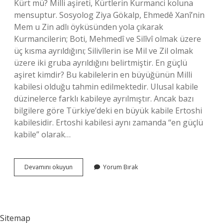
Kürt mü? Milli aşireti, Kürtlerin Kurmanci koluna
mensuptur. Sosyolog Ziya Gökalp, Ehmedê Xanî’nin
Mem u Zin adlı öyküsünden yola çıkarak
Kurmancilerin; Boti, Mehmedî ve Silîvî olmak üzere
üç kısma ayrıldığını; Silivîlerin ise Mil ve Zil olmak
üzere iki gruba ayrıldığını belirtmiştir. En güçlü
aşiret kimdir? Bu kabilelerin en büyüğünün Milli
kabilesi olduğu tahmin edilmektedir. Ulusal kabile
düzinelerce farklı kabileye ayrılmıştır. Ancak bazı
bilgilere göre Türkiye’deki en büyük kabile Ertoshi
kabilesidir. Ertoshi kabilesi aynı zamanda “en güçlü
kabile” olarak…
Kürtlerde
Devamını okuyun
Yorum Bırak
Aşiret
Ne
Demek
Sitemap