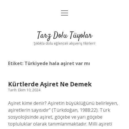
menüyü
Anasayfa
aç
Gizlilik Politikası
Tarz Dolu Tüyolar
Yasal Uyarı
Şıklıkla dolu eğlenceli alışveriş fikirleri!
Hakkımızda
Etiket:
Türkiyede hala aşiret var mı
Kürtlerde Aşiret Ne Demek
Tarih: Ekim 10, 2024
Aşiret kime denir? Aşiretin büyüklüğünü belirleyen,
aşiretlerin sayısıdır” (Türkdoğan, 1988:22). Türk
sosyolojisinde aşiret, göçebe ve yarı göçebe
topluluklar olarak tanımlanmaktadır. Milli aşireti