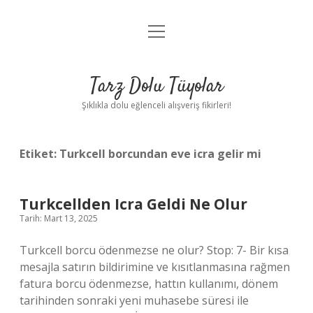
menüyü
Anasayfa
aç
Gizlilik Politikası
Tarz Dolu Tüyolar
Yasal Uyarı
Şıklıkla dolu eğlenceli alışveriş fikirleri!
Hakkımızda
Etiket:
Turkcell borcundan eve icra gelir mi
Turkcellden Icra Geldi Ne Olur
Tarih: Mart 13, 2025
Turkcell borcu ödenmezse ne olur? Stop: 7- Bir kısa
mesajla satırın bildirimine ve kısıtlanmasına rağmen
fatura borcu ödenmezse, hattın kullanımı, dönem
tarihinden sonraki yeni muhasebe süresi ile