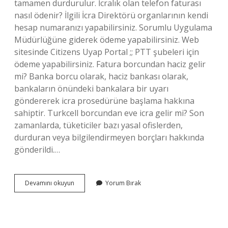
tamamen durdurulur. İcralık olan telefon faturası
nasıl ödenir? İlgili İcra Direktörü organlarının kendi
hesap numaranızı yapabilirsiniz. Sorumlu Uygulama
Müdürlüğüne giderek ödeme yapabilirsiniz. Web
sitesinde Citizens Uyap Portal ;; PTT şubeleri için
ödeme yapabilirsiniz. Fatura borcundan haciz gelir
mi? Banka borcu olarak, haciz bankası olarak,
bankaların önündeki bankalara bir uyarı
göndererek icra prosedürüne başlama hakkına
sahiptir. Turkcell borcundan eve icra gelir mi? Son
zamanlarda, tüketiciler bazı yasal ofislerden,
durduran veya bilgilendirmeyen borçları hakkında
gönderildi.…
Turkcellden
Devamını okuyun
Yorum Bırak
Icra
Geldi
Ne
Olur