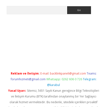
Arama
riş
betexper.xyz
betci giriş
hiltonbet güncel giriş
Reklam ve İletişim:
E-mail:
backlinkpaneli@gmail.com
Teams:
forumhizmeti@gmail.com
Whatsapp: 0262 606 0 726
Telegram:
@karabul
Yasal Uyarı:
Sitemiz, 5651 Sayılı Kanun gereğince Bilgi Teknolojileri
ve İletişim Kurumu (BTK) tarafından onaylanmış bir Yer Sağlayıcı
olarak hizmet vermektedir. Bu nedenle, sitedeki içerikleri proaktif