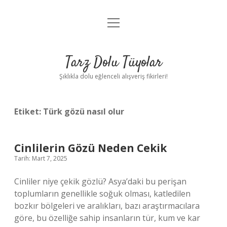
menüyü
Anasayfa
aç
Gizlilik Politikası
Tarz Dolu Tüyolar
Yasal Uyarı
Şıklıkla dolu eğlenceli alışveriş fikirleri!
Hakkımızda
Etiket:
Türk gözü nasıl olur
Cinlilerin Gözü Neden Cekik
Tarih: Mart 7, 2025
Cinliler niye çekik gözlü? Asya’daki bu perişan
toplumların genellikle soğuk olması, katledilen
bozkır bölgeleri ve aralıkları, bazı araştırmacılara
göre, bu özelliğe sahip insanların tür, kum ve kar