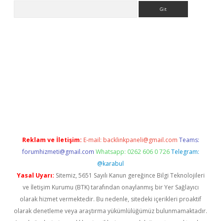
Arama
riş
betexper.xyz
betci giriş
hiltonbet güncel giriş
Reklam ve İletişim:
E-mail:
backlinkpaneli@gmail.com
Teams:
forumhizmeti@gmail.com
Whatsapp: 0262 606 0 726
Telegram:
@karabul
Yasal Uyarı:
Sitemiz, 5651 Sayılı Kanun gereğince Bilgi Teknolojileri
ve İletişim Kurumu (BTK) tarafından onaylanmış bir Yer Sağlayıcı
olarak hizmet vermektedir. Bu nedenle, sitedeki içerikleri proaktif
olarak denetleme veya araştırma yükümlülüğümüz bulunmamaktadır.