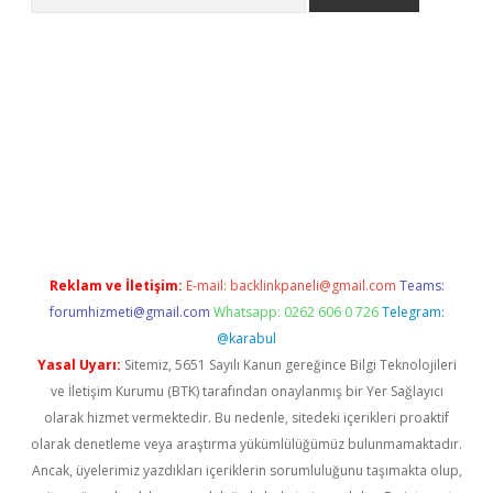
riş
betexper.xyz
betci giriş
hiltonbet güncel giriş
Reklam ve İletişim:
E-mail:
backlinkpaneli@gmail.com
Teams:
forumhizmeti@gmail.com
Whatsapp: 0262 606 0 726
Telegram:
@karabul
Yasal Uyarı:
Sitemiz, 5651 Sayılı Kanun gereğince Bilgi Teknolojileri
ve İletişim Kurumu (BTK) tarafından onaylanmış bir Yer Sağlayıcı
olarak hizmet vermektedir. Bu nedenle, sitedeki içerikleri proaktif
olarak denetleme veya araştırma yükümlülüğümüz bulunmamaktadır.
Ancak, üyelerimiz yazdıkları içeriklerin sorumluluğunu taşımakta olup,