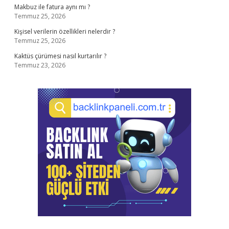
Makbuz ile fatura aynı mı ?
Temmuz 25, 2026
Kişisel verilerin özellikleri nelerdir ?
Temmuz 25, 2026
Kaktüs çürümesi nasıl kurtarılır ?
Temmuz 23, 2026