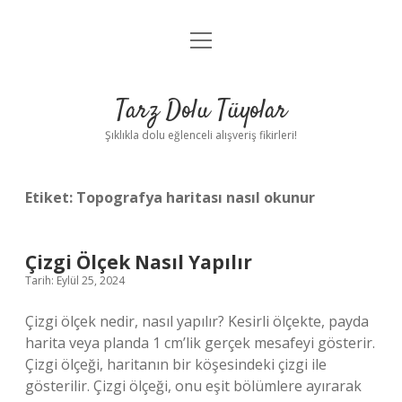
menüyü
Anasayfa
aç
Gizlilik Politikası
Tarz Dolu Tüyolar
Yasal Uyarı
Şıklıkla dolu eğlenceli alışveriş fikirleri!
Hakkımızda
Etiket:
Topografya haritası nasıl okunur
Çizgi Ölçek Nasıl Yapılır
Tarih: Eylül 25, 2024
Çizgi ölçek nedir, nasıl yapılır? Kesirli ölçekte, payda
harita veya planda 1 cm’lik gerçek mesafeyi gösterir.
Çizgi ölçeği, haritanın bir köşesindeki çizgi ile
gösterilir. Çizgi ölçeği, onu eşit bölümlere ayırarak