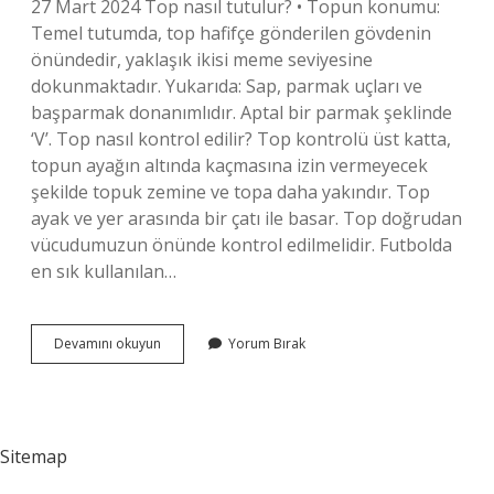
27 Mart 2024 Top nasıl tutulur? • Topun konumu:
Temel tutumda, top hafifçe gönderilen gövdenin
önündedir, yaklaşık ikisi meme seviyesine
dokunmaktadır. Yukarıda: Sap, parmak uçları ve
başparmak donanımlıdır. Aptal bir parmak şeklinde
‘V’. Top nasıl kontrol edilir? Top kontrolü üst katta,
topun ayağın altında kaçmasına izin vermeyecek
şekilde topuk zemine ve topa daha yakındır. Top
ayak ve yer arasında bir çatı ile basar. Top doğrudan
vücudumuzun önünde kontrol edilmelidir. Futbolda
en sık kullanılan…
Futbolda
Devamını okuyun
Yorum Bırak
Top
Nasıl
Kapılır
Sitemap