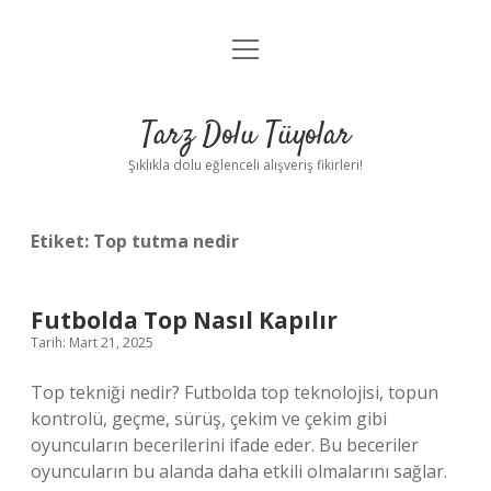
menüyü
Anasayfa
aç
Gizlilik Politikası
Tarz Dolu Tüyolar
Yasal Uyarı
Şıklıkla dolu eğlenceli alışveriş fikirleri!
Hakkımızda
Etiket:
Top tutma nedir
Futbolda Top Nasıl Kapılır
Tarih: Mart 21, 2025
Top tekniği nedir? Futbolda top teknolojisi, topun
kontrolü, geçme, sürüş, çekim ve çekim gibi
oyuncuların becerilerini ifade eder. Bu beceriler
oyuncuların bu alanda daha etkili olmalarını sağlar.