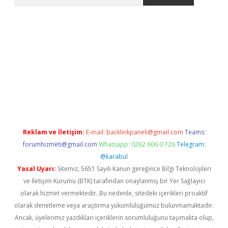
riş
betexper.xyz
betci giriş
hiltonbet güncel giriş
Reklam ve İletişim:
E-mail:
backlinkpaneli@gmail.com
Teams:
forumhizmeti@gmail.com
Whatsapp: 0262 606 0 726
Telegram:
@karabul
Yasal Uyarı:
Sitemiz, 5651 Sayılı Kanun gereğince Bilgi Teknolojileri
ve İletişim Kurumu (BTK) tarafından onaylanmış bir Yer Sağlayıcı
olarak hizmet vermektedir. Bu nedenle, sitedeki içerikleri proaktif
olarak denetleme veya araştırma yükümlülüğümüz bulunmamaktadır.
Ancak, üyelerimiz yazdıkları içeriklerin sorumluluğunu taşımakta olup,