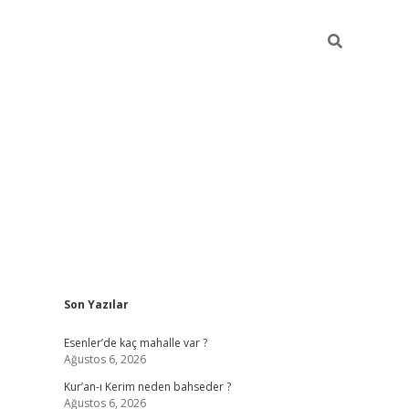
Sidebar
Son Yazılar
betci
hiltonbet
ilbet giriş yap
ilbet.online
piabella giriş
betexp
Esenler’de kaç mahalle var ?
Ağustos 6, 2026
Kur’an-ı Kerim neden bahseder ?
Ağustos 6, 2026