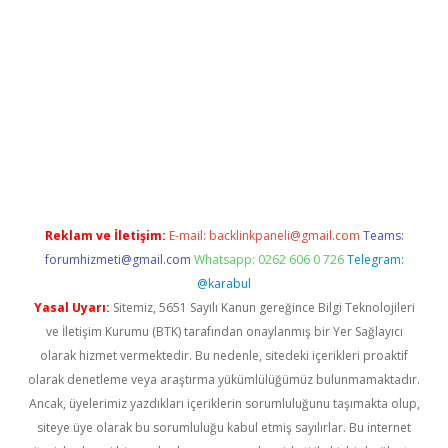
riş
betexper.xyz
betci giriş
hiltonbet güncel giriş
Reklam ve İletişim:
E-mail:
backlinkpaneli@gmail.com
Teams:
forumhizmeti@gmail.com
Whatsapp: 0262 606 0 726
Telegram:
@karabul
Yasal Uyarı:
Sitemiz, 5651 Sayılı Kanun gereğince Bilgi Teknolojileri
ve İletişim Kurumu (BTK) tarafından onaylanmış bir Yer Sağlayıcı
olarak hizmet vermektedir. Bu nedenle, sitedeki içerikleri proaktif
olarak denetleme veya araştırma yükümlülüğümüz bulunmamaktadır.
Ancak, üyelerimiz yazdıkları içeriklerin sorumluluğunu taşımakta olup,
siteye üye olarak bu sorumluluğu kabul etmiş sayılırlar. Bu internet