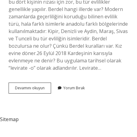
bu dört kişinin rızası için zor, bu tür evlilikler
genellikle yapılır. Berdel hangi illerde var? Modern
zamanlarda geçerliliğini koruduğu bilinen evlilik
türü, hala farklı isimlerle anadolu farklı bölgelerinde
kullanılmaktadır: Kipir, Denizli ve Aydin, Maraş, Sivas
ve Tunceli bu tür evliliğin isimleridir. Berdel
bozulursa ne olur? Çünkü Berdel kuralları var. Kız
evine döner.26 Eylül 2018 Kardeşinin karısıyla
evlenmeye ne denir? Bu uygulama tarihsel olarak
“levirate -o” olarak adlandırılır. Levirate…
Berdel
Devamını okuyun
Yorum Bırak
Usulü
Evlilik
Nedir
Sitemap