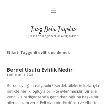
menüyü
Anasayfa
aç
Gizlilik Politikası
Tarz Dolu Tüyolar
Yasal Uyarı
Şıklıkla dolu eğlenceli alışveriş fikirleri!
Hakkımızda
Etiket:
Taygeldi evlilik ne demek
Berdel Usulü Evlilik Nedir
Tarih: Mart 18, 2025
Berdel evliliği nasıl yapılır? Berdel, ailelerin kızlarıyla
birlikte her iki oğluyla birlikte evlenmesidir. Bir aile,
kendi kızını diğer tarafa getirirken oğluna başka bir
ailenin kızını verir. Evli olan bir dördüncü ve elbette