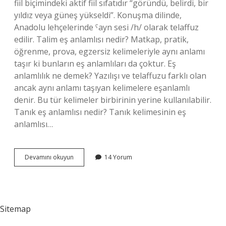
fiil biçimindeki aktif fiil sıfatıdır “göründü, belirdi, bir
yıldız veya güneş yükseldi”. Konuşma dilinde,
Anadolu lehçelerinde ˁayn sesi /h/ olarak telaffuz
edilir. Talim eş anlamlısı nedir? Matkap, pratik,
öğrenme, prova, egzersiz kelimeleriyle aynı anlamı
taşır ki bunların eş anlamlıları da çoktur. Eş
anlamlılık ne demek? Yazılışı ve telaffuzu farklı olan
ancak aynı anlamı taşıyan kelimelere eşanlamlı
denir. Bu tür kelimeler birbirinin yerine kullanılabilir.
Tanık eş anlamlısı nedir? Tanık kelimesinin eş
anlamlısı…
Talihinin
Devamını okuyun
14 Yorum
Eş
Anlamlısı
Nedir
Sitemap