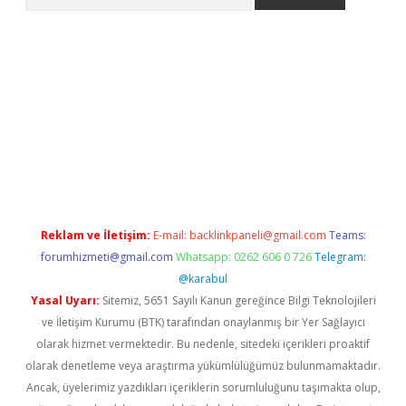
riş
betexper.xyz
betci giriş
hiltonbet güncel giriş
Reklam ve İletişim:
E-mail:
backlinkpaneli@gmail.com
Teams:
forumhizmeti@gmail.com
Whatsapp: 0262 606 0 726
Telegram:
@karabul
Yasal Uyarı:
Sitemiz, 5651 Sayılı Kanun gereğince Bilgi Teknolojileri
ve İletişim Kurumu (BTK) tarafından onaylanmış bir Yer Sağlayıcı
olarak hizmet vermektedir. Bu nedenle, sitedeki içerikleri proaktif
olarak denetleme veya araştırma yükümlülüğümüz bulunmamaktadır.
Ancak, üyelerimiz yazdıkları içeriklerin sorumluluğunu taşımakta olup,