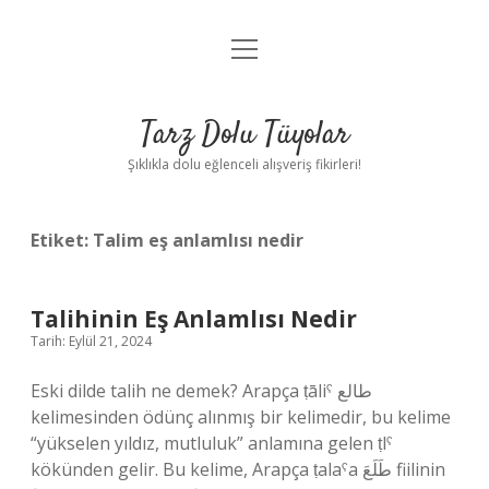
menüyü
Anasayfa
aç
Gizlilik Politikası
Tarz Dolu Tüyolar
Yasal Uyarı
Şıklıkla dolu eğlenceli alışveriş fikirleri!
Hakkımızda
Etiket:
Talim eş anlamlısı nedir
Talihinin Eş Anlamlısı Nedir
Tarih: Eylül 21, 2024
Eski dilde talih ne demek? Arapça ṭāliˁ طالع
kelimesinden ödünç alınmış bir kelimedir, bu kelime
“yükselen yıldız, mutluluk” anlamına gelen ṭlˁ
kökünden gelir. Bu kelime, Arapça ṭalaˁa طَلَعَ fiilinin