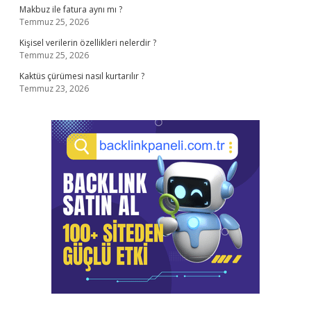
Makbuz ile fatura aynı mı ?
Temmuz 25, 2026
Kişisel verilerin özellikleri nelerdir ?
Temmuz 25, 2026
Kaktüs çürümesi nasıl kurtarılır ?
Temmuz 23, 2026