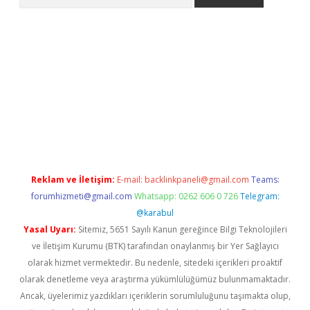
riş
betexper.xyz
betci giriş
hiltonbet güncel giriş
Reklam ve İletişim:
E-mail:
backlinkpaneli@gmail.com
Teams:
forumhizmeti@gmail.com
Whatsapp: 0262 606 0 726
Telegram:
@karabul
Yasal Uyarı:
Sitemiz, 5651 Sayılı Kanun gereğince Bilgi Teknolojileri
ve İletişim Kurumu (BTK) tarafından onaylanmış bir Yer Sağlayıcı
olarak hizmet vermektedir. Bu nedenle, sitedeki içerikleri proaktif
olarak denetleme veya araştırma yükümlülüğümüz bulunmamaktadır.
Ancak, üyelerimiz yazdıkları içeriklerin sorumluluğunu taşımakta olup,