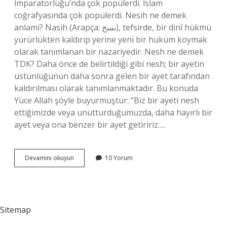
İmparatorluğu’nda çok popülerdi. İslam
coğrafyasında çok popülerdi. Nesih ne demek
anlami? Nasih (Arapça: نسخ), tefsirde, bir dinî hükmü
yürürlükten kaldırıp yerine yeni bir hüküm koymak
olarak tanımlanan bir nazariyedir. Nesh ne demek
TDK? Daha önce de belirtildiği gibi nesh; bir ayetin
üstünlüğünün daha sonra gelen bir ayet tarafından
kaldırılması olarak tanımlanmaktadır. Bu konuda
Yüce Allah şöyle buyurmuştur: “Biz bir ayeti nesh
ettiğimizde veya unutturduğumuzda, daha hayırlı bir
ayet veya ona benzer bir ayet getiririz.…
Neshi
Devamını okuyun
10 Yorum
Yazı
Ne
Demek
Sitemap