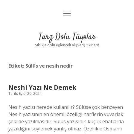
menüyü
Anasayfa
aç
Gizlilik Politikası
Tarz Dolu Tüyolar
Yasal Uyarı
Şıklıkla dolu eğlenceli alışveriş fikirleri!
Hakkımızda
Etiket:
Sülüs ve nesih nedir
Neshi Yazı Ne Demek
Tarih: Eylül 20, 2024
Nesih yazısı nerede kullanılır? Sülüse çok benzeyen
Nesih yazısının en önemli özelliği harflerin yuvarlak
şekilde yazılmasıdır. Sülüs yazısının küçük ebatlarda
yazıldığını söylemek yanlış olmaz. Özellikle Osmanlı