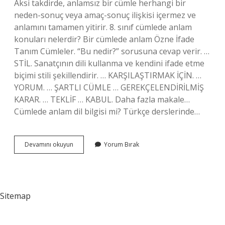
Aksi takdirde, anlamsız bir cümle herhangi bir
neden-sonuç veya amaç-sonuç ilişkisi içermez ve
anlamını tamamen yitirir. 8. sınıf cümlede anlam
konuları nelerdir? Bir cümlede anlam Özne İfade
Tanım Cümleler. “Bu nedir?” sorusuna cevap verir. …
STİL. Sanatçının dili kullanma ve kendini ifade etme
biçimi stili şekillendirir. … KARŞILAŞTIRMAK İÇİN. …
YORUM. … ŞARTLI CÜMLE … GEREKÇELENDİRİLMİŞ
KARAR. … TEKLİF … KABUL. Daha fazla makale…
Cümlede anlam dil bilgisi mi? Türkçe derslerinde…
Cümlede
Devamını okuyun
Yorum Bırak
Anlam
Hangi
Sınıf
Sitemap