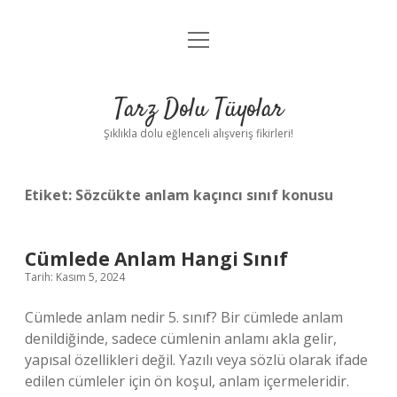
menüyü
Anasayfa
aç
Gizlilik Politikası
Tarz Dolu Tüyolar
Yasal Uyarı
Şıklıkla dolu eğlenceli alışveriş fikirleri!
Hakkımızda
Etiket:
Sözcükte anlam kaçıncı sınıf konusu
Cümlede Anlam Hangi Sınıf
Tarih: Kasım 5, 2024
Cümlede anlam nedir 5. sınıf? Bir cümlede anlam
denildiğinde, sadece cümlenin anlamı akla gelir,
yapısal özellikleri değil. Yazılı veya sözlü olarak ifade
edilen cümleler için ön koşul, anlam içermeleridir.