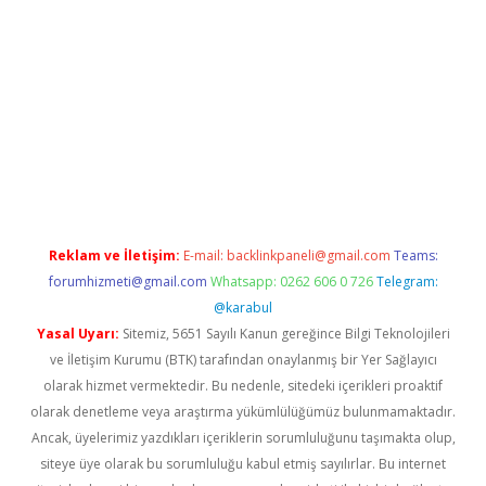
riş
betexper.xyz
betci giriş
hiltonbet güncel giriş
Reklam ve İletişim:
E-mail:
backlinkpaneli@gmail.com
Teams:
forumhizmeti@gmail.com
Whatsapp: 0262 606 0 726
Telegram:
@karabul
Yasal Uyarı:
Sitemiz, 5651 Sayılı Kanun gereğince Bilgi Teknolojileri
ve İletişim Kurumu (BTK) tarafından onaylanmış bir Yer Sağlayıcı
olarak hizmet vermektedir. Bu nedenle, sitedeki içerikleri proaktif
olarak denetleme veya araştırma yükümlülüğümüz bulunmamaktadır.
Ancak, üyelerimiz yazdıkları içeriklerin sorumluluğunu taşımakta olup,
siteye üye olarak bu sorumluluğu kabul etmiş sayılırlar. Bu internet