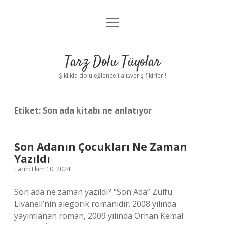
menüyü
Anasayfa
aç
Gizlilik Politikası
Tarz Dolu Tüyolar
Yasal Uyarı
Şıklıkla dolu eğlenceli alışveriş fikirleri!
Hakkımızda
Etiket:
Son ada kitabı ne anlatıyor
Son Adanın Çocukları Ne Zaman
Yazıldı
Tarih: Ekim 10, 2024
Son ada ne zaman yazıldı? “Son Ada” Zülfü
Livaneli’nin alegorik romanıdır. 2008 yılında
yayımlanan roman, 2009 yılında Orhan Kemal