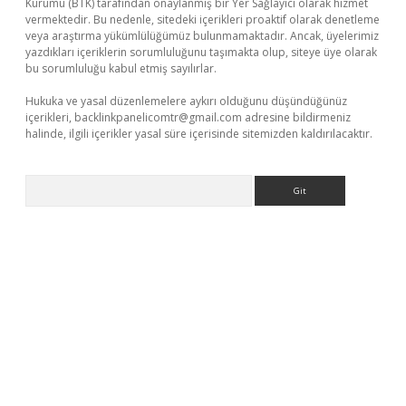
Kurumu (BTK) tarafından onaylanmış bir Yer Sağlayıcı olarak hizmet
vermektedir. Bu nedenle, sitedeki içerikleri proaktif olarak denetleme
veya araştırma yükümlülüğümüz bulunmamaktadır. Ancak, üyelerimiz
yazdıkları içeriklerin sorumluluğunu taşımakta olup, siteye üye olarak
bu sorumluluğu kabul etmiş sayılırlar.
Hukuka ve yasal düzenlemelere aykırı olduğunu düşündüğünüz
içerikleri,
backlinkpanelicomtr@gmail.com
adresine bildirmeniz
halinde, ilgili içerikler yasal süre içerisinde sitemizden kaldırılacaktır.
Arama
iş
betexper.xyz
betci giriş
hiltonbet güncel giriş