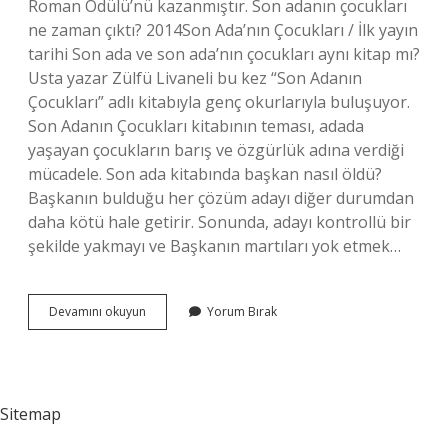
Roman Ödülü’nü kazanmıştır. Son adanın çocukları
ne zaman çıktı? 2014Son Ada’nın Çocukları / İlk yayın
tarihi Son ada ve son ada’nın çocukları aynı kitap mı?
Usta yazar Zülfü Livaneli bu kez “Son Adanın
Çocukları” adlı kitabıyla genç okurlarıyla buluşuyor.
Son Adanın Çocukları kitabının teması, adada
yaşayan çocukların barış ve özgürlük adına verdiği
mücadele. Son ada kitabında başkan nasıl öldü?
Başkanın bulduğu her çözüm adayı diğer durumdan
daha kötü hale getirir. Sonunda, adayı kontrollü bir
şekilde yakmayı ve Başkanın martıları yok etmek…
Son
Devamını okuyun
Yorum Bırak
Adanın
Çocukları
Ne
Zaman
Yazıldı
Sitemap