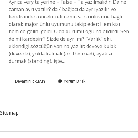
Ayrıca very ta yerine – False – Ta yazılmalıdır. Da ne
zaman ayrı yazılır? da / bağlacı da ayrı yazılır ve
kendisinden önceki kelimenin son ünlüsüne bağlı
olarak majör ünlü uyumunu takip eder: Hem kızı
hem de gelini geldi. O da durumu oğluna bildirdi. Sen
de mi kardeşim? Sizde de ayrı mı? “Varlık” eki,
eklendiği sözcüğün yanına yazılır: deveye kulak
(deve-de), yolda kalmak (on the road), ayakta
durmak (standing), işte…
Çok
Devamını okuyun
Yorum Bırak
Da
Nasil
Yazılır
Sitemap