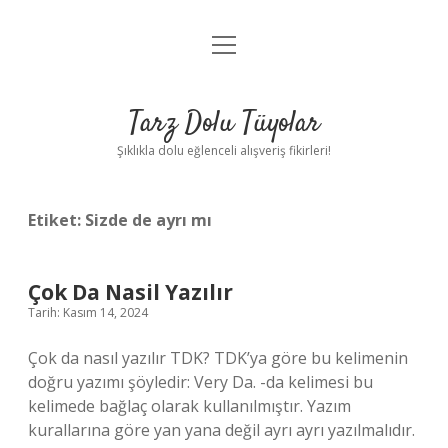
menüyü
Anasayfa
aç
Gizlilik Politikası
Tarz Dolu Tüyolar
Yasal Uyarı
Şıklıkla dolu eğlenceli alışveriş fikirleri!
Hakkımızda
Etiket:
Sizde de ayrı mı
Çok Da Nasil Yazılır
Tarih: Kasım 14, 2024
Çok da nasıl yazılır TDK? TDK’ya göre bu kelimenin
doğru yazımı şöyledir: Very Da. -da kelimesi bu
kelimede bağlaç olarak kullanılmıştır. Yazım
kurallarına göre yan yana değil ayrı ayrı yazılmalıdır.