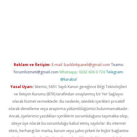
riş
betexper.xyz
betci giriş
hiltonbet güncel giriş
Reklam ve İletişim:
E-mail:
backlinkpaneli@gmail.com
Teams:
forumhizmeti@gmail.com
Whatsapp: 0262 606 0 726
Telegram:
@karabul
Yasal Uyarı:
Sitemiz, 5651 Sayılı Kanun gereğince Bilgi Teknolojileri
ve İletişim Kurumu (BTK) tarafından onaylanmış bir Yer Sağlayıcı
olarak hizmet vermektedir. Bu nedenle, sitedeki içerikleri proaktif
olarak denetleme veya araştırma yükümlülüğümüz bulunmamaktadır.
Ancak, üyelerimiz yazdıkları içeriklerin sorumluluğunu taşımakta olup,
siteye üye olarak bu sorumluluğu kabul etmiş sayılırlar. Bu internet
sitesi, herhangi bir marka, kurum veya şahıs şirketi ile hiçbir bağlantısı