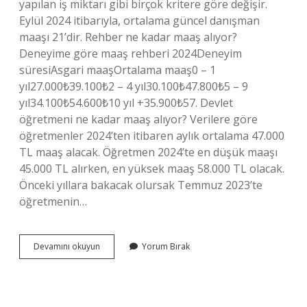
yapılan iş miktarı gibi birçok kritere göre değişir.
Eylül 2024 itibarıyla, ortalama güncel danışman
maaşı 21’dir. Rehber ne kadar maaş alıyor?
Deneyime göre maaş rehberi 2024Deneyim
süresiAsgari maaşOrtalama maaş0 – 1
yıl27.000₺39.100₺2 – 4 yıl30.100₺47.800₺5 – 9
yıl34.100₺54.600₺10 yıl +35.900₺57. Devlet
öğretmeni ne kadar maaş alıyor? Verilere göre
öğretmenler 2024’ten itibaren aylık ortalama 47.000
TL maaş alacak. Öğretmen 2024’te en düşük maaşı
45.000 TL alırken, en yüksek maaş 58.000 TL olacak.
Önceki yıllara bakacak olursak Temmuz 2023’te
öğretmenin…
Rehber
Devamını okuyun
Yorum Bırak
Öğretmeni
Devlette
Ne
Kadar