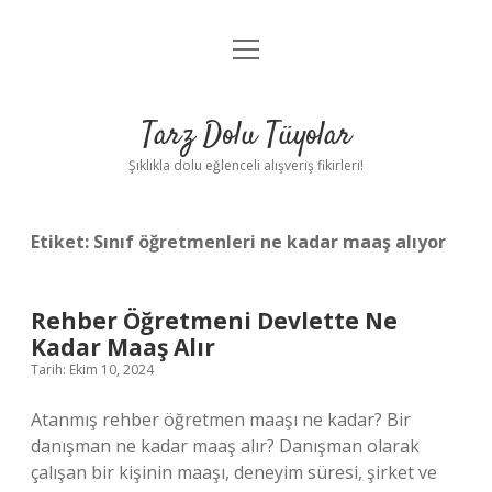
menüyü
Anasayfa
aç
Gizlilik Politikası
Tarz Dolu Tüyolar
Yasal Uyarı
Şıklıkla dolu eğlenceli alışveriş fikirleri!
Hakkımızda
Etiket:
Sınıf öğretmenleri ne kadar maaş alıyor
Rehber Öğretmeni Devlette Ne
Kadar Maaş Alır
Tarih: Ekim 10, 2024
Atanmış rehber öğretmen maaşı ne kadar? Bir
danışman ne kadar maaş alır? Danışman olarak
çalışan bir kişinin maaşı, deneyim süresi, şirket ve