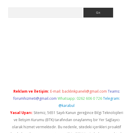
Arama
riş
betexper.xyz
betci giriş
hiltonbet güncel giriş
Reklam ve İletişim:
E-mail:
backlinkpaneli@gmail.com
Teams:
forumhizmeti@gmail.com
Whatsapp: 0262 606 0 726
Telegram:
@karabul
Yasal Uyarı:
Sitemiz, 5651 Sayılı Kanun gereğince Bilgi Teknolojileri
ve İletişim Kurumu (BTK) tarafından onaylanmış bir Yer Sağlayıcı
olarak hizmet vermektedir. Bu nedenle, sitedeki içerikleri proaktif