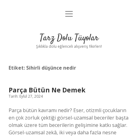
menüyü
Anasayfa
aç
Gizlilik Politikası
Tarz Dolu Tüyolar
Yasal Uyarı
Şıklıkla dolu eğlenceli alışveriş fikirleri!
Hakkımızda
Etiket:
Sihirli düşünce nedir
Parça Bütün Ne Demek
Tarih: Eylül 27, 2024
Parça bütün kavramı nedir? Eser, otizmli çocukların
en çok zorluk çektiği görsel-uzamsal beceriler başta
olmak üzere tüm becerilerin gelişimine katkı sağlar.
Görsel-uzamsal zekâ, iki veya daha fazla nesne