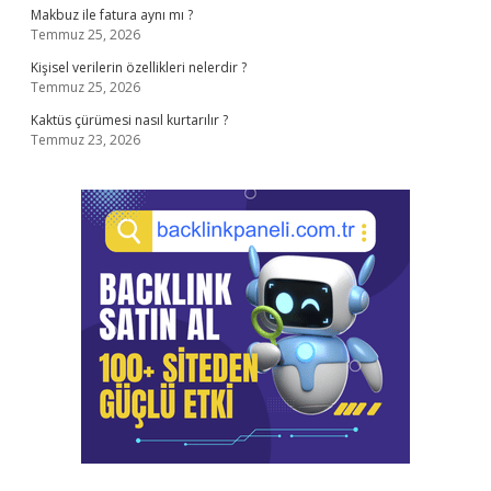
Makbuz ile fatura aynı mı ?
Temmuz 25, 2026
Kişisel verilerin özellikleri nelerdir ?
Temmuz 25, 2026
Kaktüs çürümesi nasıl kurtarılır ?
Temmuz 23, 2026