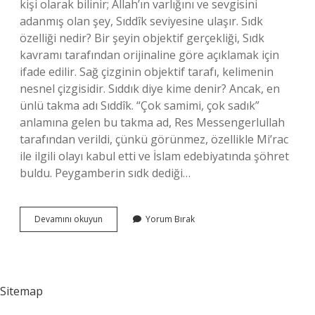
kişi olarak bilinir; Allah’ın varlığını ve sevgisini
adanmış olan şey, Sıddîk seviyesine ulaşır. Sıdk
özelliği nedir? Bir şeyin objektif gerçekliği, Sıdk
kavramı tarafından orijinaline göre açıklamak için
ifade edilir. Sağ çizginin objektif tarafı, kelimenin
nesnel çizgisidir. Sıddık diye kime denir? Ancak, en
ünlü takma adı Sıddîk. “Çok samimi, çok sadık”
anlamına gelen bu takma ad, Res Messengerlullah
tarafından verildi, çünkü görünmez, özellikle Mi’rac
ile ilgili olayı kabul etti ve İslam edebiyatında şöhret
buldu. Peygamberin sıdk dediği…
Sıdk
Devamını okuyun
Yorum Bırak
Alametleri
Nedir
Sitemap