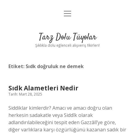
menüyü
Anasayfa
aç
Gizlilik Politikası
Tarz Dolu Tüyolar
Yasal Uyarı
Şıklıkla dolu eğlenceli alışveriş fikirleri!
Hakkımızda
Etiket:
Sıdk doğruluk ne demek
Sıdk Alametleri Nedir
Tarih: Mart 28, 2025
Siddiklar kimlerdir? Amacı ve amacı doğru olan
herkesin sadakatle veya Siddîk olarak
adlandırılabileceğini tespit eden Gazzâlî’ye göre,
diğer varlıklara karşı özgürlüğünü kazanan sadık bir