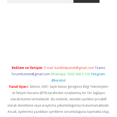
riş
betexper.xyz
betci giriş
hiltonbet güncel giriş
Reklam ve İletişim:
E-mail:
backlinkpaneli@gmail.com
Teams:
forumhizmeti@gmail.com
Whatsapp: 0262 606 0 726
Telegram:
@karabul
Yasal Uyarı:
Sitemiz, 5651 Sayılı Kanun gereğince Bilgi Teknolojileri
ve İletişim Kurumu (BTK) tarafından onaylanmış bir Yer Sağlayıcı
olarak hizmet vermektedir. Bu nedenle, sitedeki içerikleri proaktif
olarak denetleme veya araştırma yükümlülüğümüz bulunmamaktadır.
Ancak, üyelerimiz yazdıkları içeriklerin sorumluluğunu taşımakta olup,