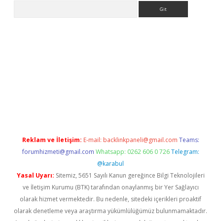
Arama
riş
betexper.xyz
betci giriş
hiltonbet güncel giriş
Reklam ve İletişim:
E-mail:
backlinkpaneli@gmail.com
Teams:
forumhizmeti@gmail.com
Whatsapp: 0262 606 0 726
Telegram:
@karabul
Yasal Uyarı:
Sitemiz, 5651 Sayılı Kanun gereğince Bilgi Teknolojileri
ve İletişim Kurumu (BTK) tarafından onaylanmış bir Yer Sağlayıcı
olarak hizmet vermektedir. Bu nedenle, sitedeki içerikleri proaktif
olarak denetleme veya araştırma yükümlülüğümüz bulunmamaktadır.