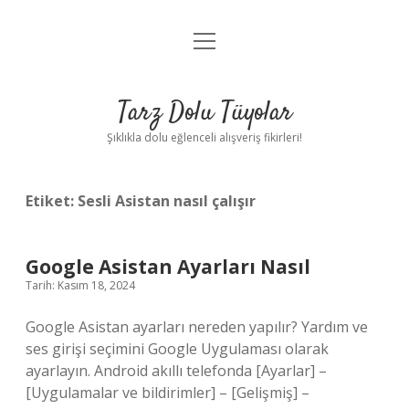
menüyü
Anasayfa
aç
Gizlilik Politikası
Tarz Dolu Tüyolar
Yasal Uyarı
Şıklıkla dolu eğlenceli alışveriş fikirleri!
Hakkımızda
Etiket:
Sesli Asistan nasıl çalışır
Google Asistan Ayarları Nasıl
Tarih: Kasım 18, 2024
Google Asistan ayarları nereden yapılır? Yardım ve
ses girişi seçimini Google Uygulaması olarak
ayarlayın. Android akıllı telefonda [Ayarlar] –
[Uygulamalar ve bildirimler] – [Gelişmiş] –