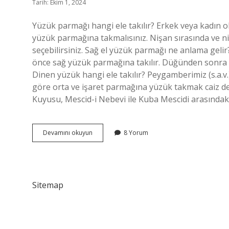
Tarih: Ekim 1, 2024
Yüzük parmağı hangi ele takılır? Erkek veya kadın olm
yüzük parmağına takmalısınız. Nişan sırasında ve ni
seçebilirsiniz. Sağ el yüzük parmağı ne anlama geli
önce sağ yüzük parmağına takılır. Düğünden sonra bu
Dinen yüzük hangi ele takılır? Peygamberimiz (s.a.
göre orta ve işaret parmağına yüzük takmak caiz değ
Kuyusu, Mescid-i Nebevi ile Kuba Mescidi arasındak
Yüzük
Devamını okuyun
8 Yorum
Parmağı
Hangi
El
Sitemap