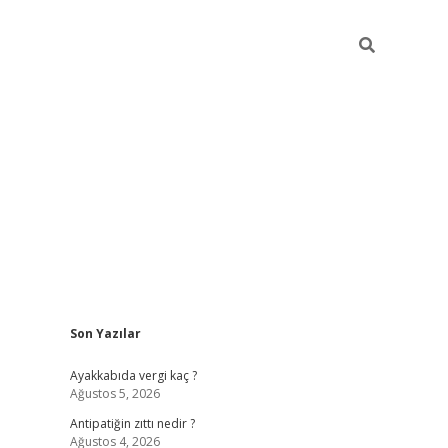
Sidebar
Son Yazılar
betci
hiltonbet
ilbet giriş yap
ilbet.online
piabella giriş
betexp
Ayakkabıda vergi kaç ?
Ağustos 5, 2026
Antipatiğin zıttı nedir ?
Ağustos 4, 2026