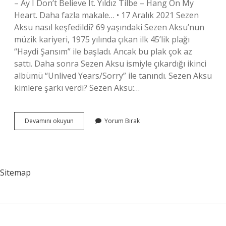
– Ay I Don’t Believe It. Yıldız Tilbe – Hang On My
Heart. Daha fazla makale… • 17 Aralık 2021 Sezen
Aksu nasıl keşfedildi? 69 yaşındaki Sezen Aksu’nun
müzik kariyeri, 1975 yılında çıkan ilk 45’lik plağı
“Haydi Şansım” ile başladı. Ancak bu plak çok az
sattı. Daha sonra Sezen Aksu ismiyle çıkardığı ikinci
albümü “Unlived Years/Sorry” ile tanındı. Sezen Aksu
kimlere şarkı verdi? Sezen Aksu:…
Sezen
Devamını okuyun
Yorum Bırak
Aksu
Kimleri
Ünlü
Etti
Sitemap