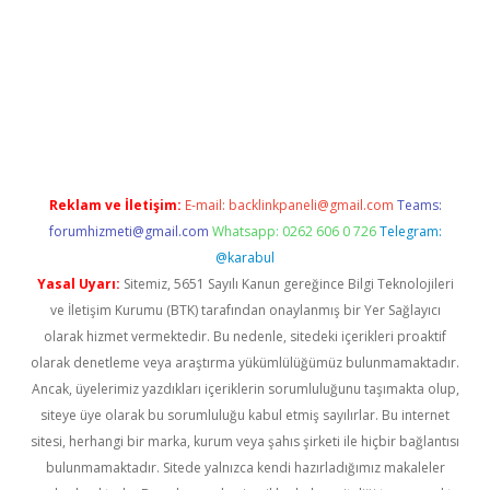
et giriş yap
ilbet.online
piabella giriş
betexper.xyz
betci giriş
hil
Reklam ve İletişim:
E-mail:
backlinkpaneli@gmail.com
Teams:
forumhizmeti@gmail.com
Whatsapp: 0262 606 0 726
Telegram:
@karabul
Yasal Uyarı:
Sitemiz, 5651 Sayılı Kanun gereğince Bilgi Teknolojileri
ve İletişim Kurumu (BTK) tarafından onaylanmış bir Yer Sağlayıcı
olarak hizmet vermektedir. Bu nedenle, sitedeki içerikleri proaktif
olarak denetleme veya araştırma yükümlülüğümüz bulunmamaktadır.
Ancak, üyelerimiz yazdıkları içeriklerin sorumluluğunu taşımakta olup,
siteye üye olarak bu sorumluluğu kabul etmiş sayılırlar. Bu internet
sitesi, herhangi bir marka, kurum veya şahıs şirketi ile hiçbir bağlantısı
bulunmamaktadır. Sitede yalnızca kendi hazırladığımız makaleler