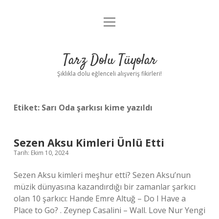
menüyü
Anasayfa
aç
Gizlilik Politikası
Tarz Dolu Tüyolar
Yasal Uyarı
Şıklıkla dolu eğlenceli alışveriş fikirleri!
Hakkımızda
Etiket:
Sarı Oda şarkısı kime yazıldı
Sezen Aksu Kimleri Ünlü Etti
Tarih: Ekim 10, 2024
Sezen Aksu kimleri meşhur etti? Sezen Aksu’nun
müzik dünyasına kazandırdığı bir zamanlar şarkıcı
olan 10 şarkıcı: Hande Emre Altuğ – Do I Have a
Place to Go? . Zeynep Casalini – Wall. Love Nur Yengi