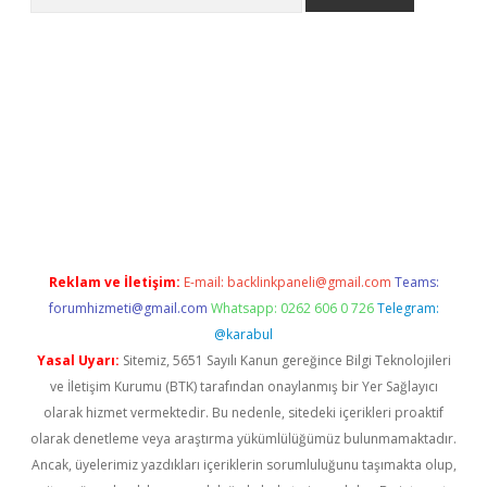
iş
betexper.xyz
betci giriş
hiltonbet güncel giriş
Reklam ve İletişim:
E-mail:
backlinkpaneli@gmail.com
Teams:
forumhizmeti@gmail.com
Whatsapp: 0262 606 0 726
Telegram:
@karabul
Yasal Uyarı:
Sitemiz, 5651 Sayılı Kanun gereğince Bilgi Teknolojileri
ve İletişim Kurumu (BTK) tarafından onaylanmış bir Yer Sağlayıcı
olarak hizmet vermektedir. Bu nedenle, sitedeki içerikleri proaktif
olarak denetleme veya araştırma yükümlülüğümüz bulunmamaktadır.
Ancak, üyelerimiz yazdıkları içeriklerin sorumluluğunu taşımakta olup,