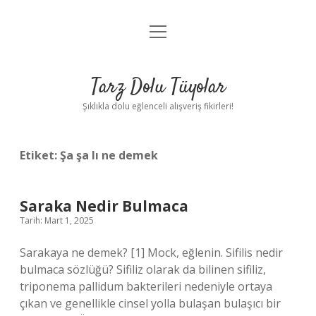
menüyü
Anasayfa
aç
Gizlilik Politikası
Tarz Dolu Tüyolar
Yasal Uyarı
Şıklıkla dolu eğlenceli alışveriş fikirleri!
Hakkımızda
Etiket:
Şa şa lı ne demek
Saraka Nedir Bulmaca
Tarih: Mart 1, 2025
Sarakaya ne demek? [1] Mock, eğlenin. Sifilis nedir
bulmaca sözlüğü? Sifiliz olarak da bilinen sifiliz,
triponema pallidum bakterileri nedeniyle ortaya
çıkan ve genellikle cinsel yolla bulaşan bulaşıcı bir