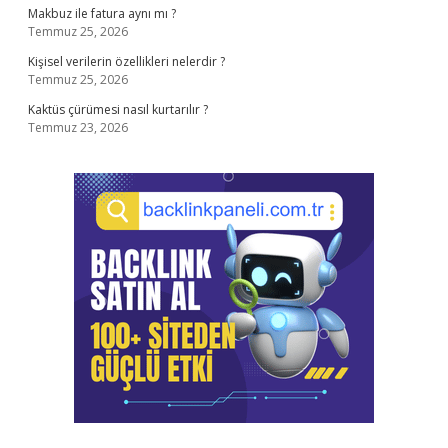
Makbuz ile fatura aynı mı ?
Temmuz 25, 2026
Kişisel verilerin özellikleri nelerdir ?
Temmuz 25, 2026
Kaktüs çürümesi nasıl kurtarılır ?
Temmuz 23, 2026