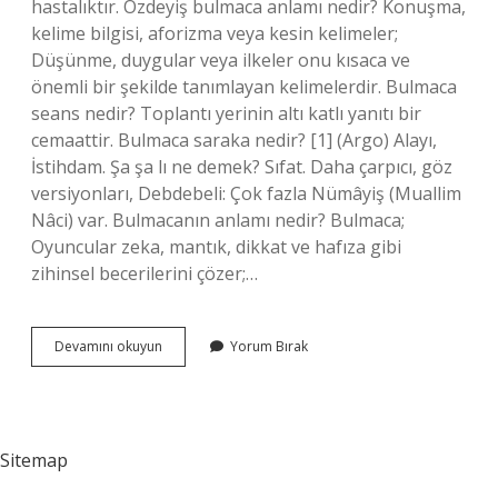
hastalıktır. Özdeyiş bulmaca anlamı nedir? Konuşma,
kelime bilgisi, aforizma veya kesin kelimeler;
Düşünme, duygular veya ilkeler onu kısaca ve
önemli bir şekilde tanımlayan kelimelerdir. Bulmaca
seans nedir? Toplantı yerinin altı katlı yanıtı bir
cemaattir. Bulmaca saraka nedir? [1] (Argo) Alayı,
İstihdam. Şa şa lı ne demek? Sıfat. Daha çarpıcı, göz
versiyonları, Debdebeli: Çok fazla Nümâyiş (Muallim
Nâci) var. Bulmacanın anlamı nedir? Bulmaca;
Oyuncular zeka, mantık, dikkat ve hafıza gibi
zihinsel becerilerini çözer;…
Saraka
Devamını okuyun
Yorum Bırak
Nedir
Bulmaca
Sitemap