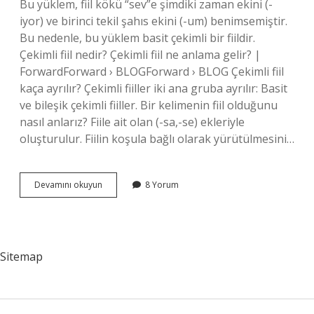
Bu yüklem, fiil kökü “sev”e şimdiki zaman ekini (-
iyor) ve birinci tekil şahıs ekini (-um) benimsemiştir.
Bu nedenle, bu yüklem basit çekimli bir fiildir.
Çekimli fiil nedir? Çekimli fiil ne anlama gelir? |
ForwardForward › BLOGForward › BLOG Çekimli fiil
kaça ayrılır? Çekimli fiiller iki ana gruba ayrılır: Basit
ve bileşik çekimli fiiller. Bir kelimenin fiil olduğunu
nasıl anlarız? Fiile ait olan (-sa,-se) ekleriyle
oluşturulur. Fiilin koşula bağlı olarak yürütülmesini…
Çekimli
Devamını okuyun
8 Yorum
Fiil
Nasıl
Anlaşılır
Sitemap