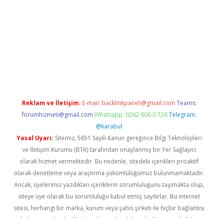
riş
betexper.xyz
betci giriş
hiltonbet güncel giriş
Reklam ve İletişim:
E-mail:
backlinkpaneli@gmail.com
Teams:
forumhizmeti@gmail.com
Whatsapp: 0262 606 0 726
Telegram:
@karabul
Yasal Uyarı:
Sitemiz, 5651 Sayılı Kanun gereğince Bilgi Teknolojileri
ve İletişim Kurumu (BTK) tarafından onaylanmış bir Yer Sağlayıcı
olarak hizmet vermektedir. Bu nedenle, sitedeki içerikleri proaktif
olarak denetleme veya araştırma yükümlülüğümüz bulunmamaktadır.
Ancak, üyelerimiz yazdıkları içeriklerin sorumluluğunu taşımakta olup,
siteye üye olarak bu sorumluluğu kabul etmiş sayılırlar. Bu internet
sitesi, herhangi bir marka, kurum veya şahıs şirketi ile hiçbir bağlantısı