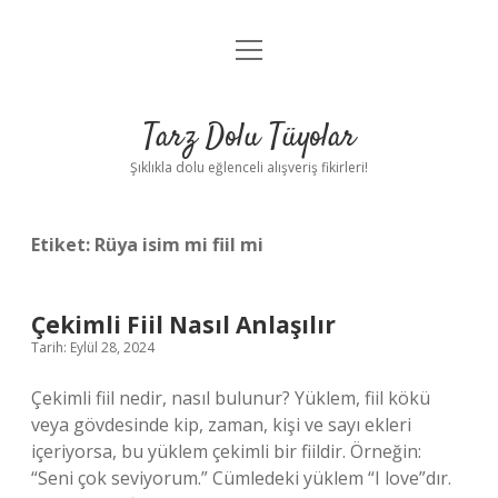
menüyü
Anasayfa
aç
Gizlilik Politikası
Tarz Dolu Tüyolar
Yasal Uyarı
Şıklıkla dolu eğlenceli alışveriş fikirleri!
Hakkımızda
Etiket:
Rüya isim mi fiil mi
Çekimli Fiil Nasıl Anlaşılır
Tarih: Eylül 28, 2024
Çekimli fiil nedir, nasıl bulunur? Yüklem, fiil kökü
veya gövdesinde kip, zaman, kişi ve sayı ekleri
içeriyorsa, bu yüklem çekimli bir fiildir. Örneğin:
“Seni çok seviyorum.” Cümledeki yüklem “I love”dır.