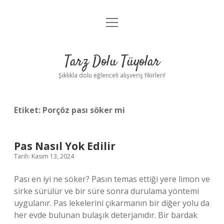
menüyü
Anasayfa
aç
Gizlilik Politikası
Tarz Dolu Tüyolar
Yasal Uyarı
Şıklıkla dolu eğlenceli alışveriş fikirleri!
Hakkımızda
Etiket:
Porçöz pası söker mi
Pas Nasıl Yok Edilir
Tarih: Kasım 13, 2024
Pası en iyi ne söker? Pasın temas ettiği yere limon ve
sirke sürülür ve bir süre sonra durulama yöntemi
uygulanır. Pas lekelerini çıkarmanın bir diğer yolu da
her evde bulunan bulaşık deterjanıdır. Bir bardak