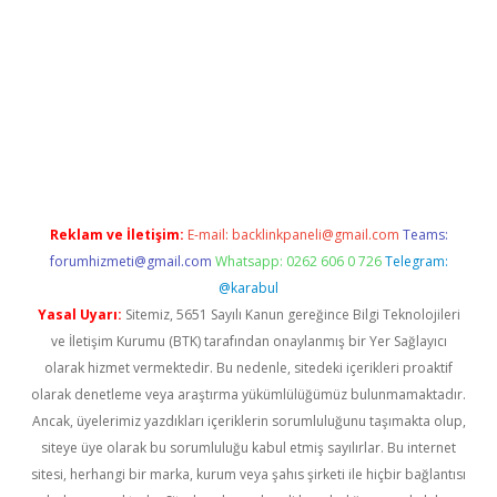
riş
betexper.xyz
betci giriş
hiltonbet güncel giriş
Reklam ve İletişim:
E-mail:
backlinkpaneli@gmail.com
Teams:
forumhizmeti@gmail.com
Whatsapp: 0262 606 0 726
Telegram:
@karabul
Yasal Uyarı:
Sitemiz, 5651 Sayılı Kanun gereğince Bilgi Teknolojileri
ve İletişim Kurumu (BTK) tarafından onaylanmış bir Yer Sağlayıcı
olarak hizmet vermektedir. Bu nedenle, sitedeki içerikleri proaktif
olarak denetleme veya araştırma yükümlülüğümüz bulunmamaktadır.
Ancak, üyelerimiz yazdıkları içeriklerin sorumluluğunu taşımakta olup,
siteye üye olarak bu sorumluluğu kabul etmiş sayılırlar. Bu internet
sitesi, herhangi bir marka, kurum veya şahıs şirketi ile hiçbir bağlantısı