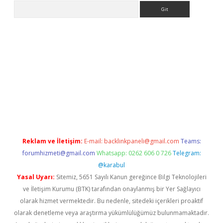
Arama
giriş
betexper.xyz
betci giriş
hiltonbet güncel giriş
Reklam ve İletişim:
E-mail:
backlinkpaneli@gmail.com
Teams:
forumhizmeti@gmail.com
Whatsapp: 0262 606 0 726
Telegram:
@karabul
Yasal Uyarı:
Sitemiz, 5651 Sayılı Kanun gereğince Bilgi Teknolojileri
ve İletişim Kurumu (BTK) tarafından onaylanmış bir Yer Sağlayıcı
olarak hizmet vermektedir. Bu nedenle, sitedeki içerikleri proaktif
olarak denetleme veya araştırma yükümlülüğümüz bulunmamaktadır.