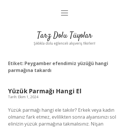
menüyü
Anasayfa
aç
Gizlilik Politikası
Tarz Dolu Tüyolar
Yasal Uyarı
Şıklıkla dolu eğlenceli alışveriş fikirleri!
Hakkımızda
Etiket:
Peygamber efendimiz yüzüğü hangi
parmağına takardı
Yüzük Parmağı Hangi El
Tarih: Ekim 1, 2024
Yüzük parmağı hangi ele takılır? Erkek veya kadın
olmanız fark etmez, evlilikten sonra alyansınızı sol
elinizin yüzük parmağına takmalısınız. Nişan