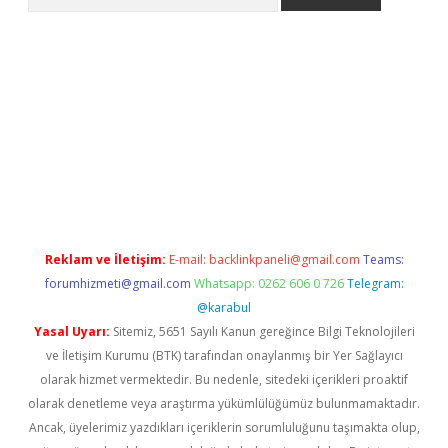
iş
betexper.xyz
betci giriş
hiltonbet güncel giriş
Reklam ve İletişim:
E-mail:
backlinkpaneli@gmail.com
Teams:
forumhizmeti@gmail.com
Whatsapp: 0262 606 0 726
Telegram:
@karabul
Yasal Uyarı:
Sitemiz, 5651 Sayılı Kanun gereğince Bilgi Teknolojileri
ve İletişim Kurumu (BTK) tarafından onaylanmış bir Yer Sağlayıcı
olarak hizmet vermektedir. Bu nedenle, sitedeki içerikleri proaktif
olarak denetleme veya araştırma yükümlülüğümüz bulunmamaktadır.
Ancak, üyelerimiz yazdıkları içeriklerin sorumluluğunu taşımakta olup,