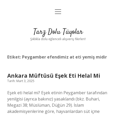
menüyü
Anasayfa
aç
Gizlilik Politikası
Tarz Dolu Tüyolar
Yasal Uyarı
Şıklıkla dolu eğlenceli alışveriş fikirleri!
Hakkımızda
Etiket:
Peygamber efendimiz at eti yemiş midir
Ankara Müftüsü Eşek Eti Helal Mi
Tarih: Mart 3, 2025
Eşek eti helal mi? Eşek etinin Peygamber tarafından
yenilgisi (ayrıca bakınız) yasaklandı (bkz. Buhari,
Megazi 38; Müslüman, Düğün 29). İslam
akademisyenlerine göre, hayvanlardan süt içme