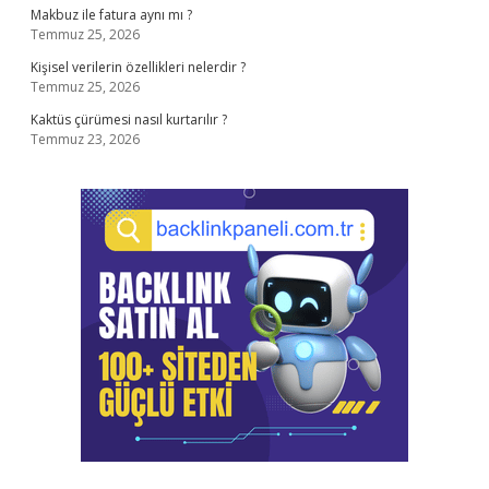
Makbuz ile fatura aynı mı ?
Temmuz 25, 2026
Kişisel verilerin özellikleri nelerdir ?
Temmuz 25, 2026
Kaktüs çürümesi nasıl kurtarılır ?
Temmuz 23, 2026