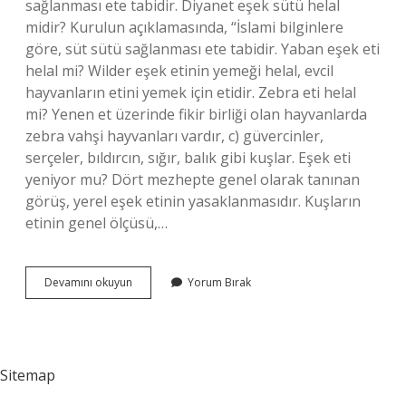
sağlanması ete tabidir. Diyanet eşek sütü helal
midir? Kurulun açıklamasında, “İslami bilginlere
göre, süt sütü sağlanması ete tabidir. Yaban eşek eti
helal mi? Wilder eşek etinin yemeği helal, evcil
hayvanların etini yemek için etidir. Zebra eti helal
mi? Yenen et üzerinde fikir birliği olan hayvanlarda
zebra vahşi hayvanları vardır, c) güvercinler,
serçeler, bıldırcın, sığır, balık gibi kuşlar. Eşek eti
yeniyor mu? Dört mezhepte genel olarak tanınan
görüş, yerel eşek etinin yasaklanmasıdır. Kuşların
etinin genel ölçüsü,…
Ankara
Devamını okuyun
Yorum Bırak
Müftüsü
Eşek
Eti
Helal
Mi
Sitemap