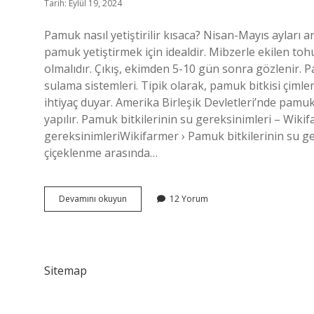
Tarih: Eylül 19, 2024
Pamuk nasıl yetiştirilir kısaca? Nisan-Mayıs ayları a
pamuk yetiştirmek için idealdir. Mibzerle ekilen tohu
olmalıdır. Çıkış, ekimden 5-10 gün sonra gözlenir. 
sulama sistemleri. Tipik olarak, pamuk bitkisi ç
ihtiyaç duyar. Amerika Birleşik Devletleri’nde pamuk
yapılır. Pamuk bitkilerinin su gereksinimleri – Wiki
gereksinimleriWikifarmer › Pamuk bitkilerinin su ge
çiçeklenme arasında…
Pamuk
Devamını okuyun
12 Yorum
Nasıl
Yetiş
Sitemap