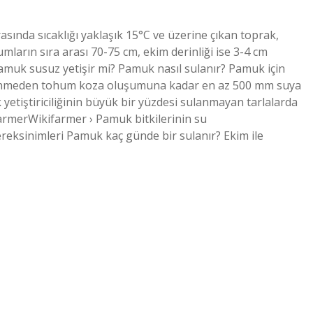
rasında sıcaklığı yaklaşık 15°C ve üzerine çıkan toprak,
mların sıra arası 70-75 cm, ekim derinliği ise 3-4 cm
Pamuk susuz yetişir mi? Pamuk nasıl sulanır? Pamuk için
imlenmeden tohum koza oluşumuna kadar en az 500 mm suya
 yetiştiriciliğinin büyük bir yüzdesi sulanmayan tarlalarda
farmerWikifarmer › Pamuk bitkilerinin su
reksinimleri Pamuk kaç günde bir sulanır? Ekim ile