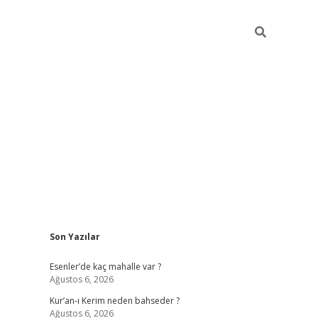
Sidebar
Son Yazılar
betci
hiltonbet
ilbet giriş yap
ilbet.online
piabella giriş
betex
Esenler’de kaç mahalle var ?
Ağustos 6, 2026
Kur’an-ı Kerim neden bahseder ?
Ağustos 6, 2026