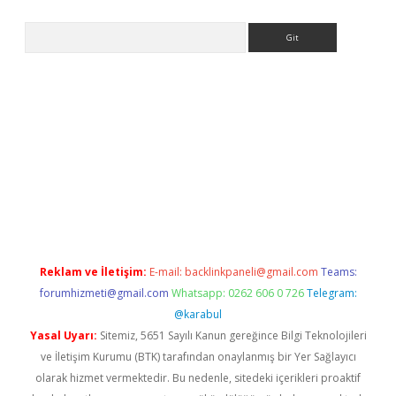
Arama
iş
betexper.xyz
betci giriş
hiltonbet güncel giriş
Reklam ve İletişim:
E-mail:
backlinkpaneli@gmail.com
Teams:
forumhizmeti@gmail.com
Whatsapp: 0262 606 0 726
Telegram:
@karabul
Yasal Uyarı:
Sitemiz, 5651 Sayılı Kanun gereğince Bilgi Teknolojileri
ve İletişim Kurumu (BTK) tarafından onaylanmış bir Yer Sağlayıcı
olarak hizmet vermektedir. Bu nedenle, sitedeki içerikleri proaktif