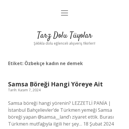
menüyü
Anasayfa
aç
Gizlilik Politikası
Tarz Dolu Tüyolar
Yasal Uyarı
Şıklıkla dolu eğlenceli alışveriş fikirleri!
Hakkımızda
Etiket:
Özbekçe kadın ne demek
Samsa Böreği Hangi Yöreye Ait
Tarih: Kasım 7, 2024
Samsa böreği hangi yörenin? LEZZETLİ PANİA |
İstanbul Bahçelievler’de Türkmen yemeği Samsa
böreği yapan @samsa__land’ı ziyaret ettik. Burası
Türkmen mutfağıyla ilgili her şey… 18 Şubat 2024