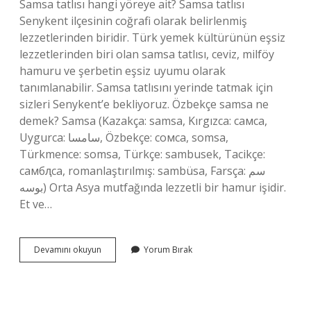
Samsa tatlısı hangi yöreye ait? Samsa tatlısı
Senykent ilçesinin coğrafi olarak belirlenmiş
lezzetlerinden biridir. Türk yemek kültürünün eşsiz
lezzetlerinden biri olan samsa tatlısı, ceviz, milföy
hamuru ve şerbetin eşsiz uyumu olarak
tanımlanabilir. Samsa tatlısını yerinde tatmak için
sizleri Senykent’e bekliyoruz. Özbekçe samsa ne
demek? Samsa (Kazakça: samsa, Kırgızca: самса,
Uygurca: سامسا, Özbekçe: сомса, somsa,
Türkmence: somsa, Türkçe: sambusek, Tacikçe:
самбԯса, romanlaştırılmış: sambüsa, Farsça: سم
بوسه) Orta Asya mutfağında lezzetli bir hamur işidir.
Et ve…
Samsa
Devamını okuyun
Yorum Bırak
Böreği
Hangi
Yöreye
Ait