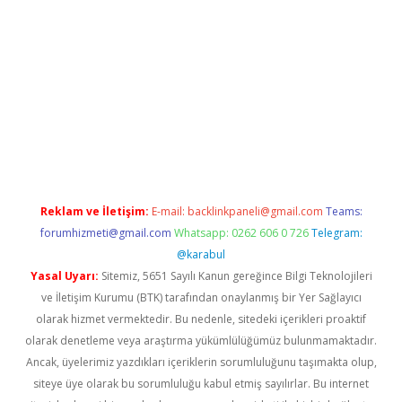
riş
betexper.xyz
betci giriş
hiltonbet güncel giriş
Reklam ve İletişim:
E-mail:
backlinkpaneli@gmail.com
Teams:
forumhizmeti@gmail.com
Whatsapp: 0262 606 0 726
Telegram:
@karabul
Yasal Uyarı:
Sitemiz, 5651 Sayılı Kanun gereğince Bilgi Teknolojileri
ve İletişim Kurumu (BTK) tarafından onaylanmış bir Yer Sağlayıcı
olarak hizmet vermektedir. Bu nedenle, sitedeki içerikleri proaktif
olarak denetleme veya araştırma yükümlülüğümüz bulunmamaktadır.
Ancak, üyelerimiz yazdıkları içeriklerin sorumluluğunu taşımakta olup,
siteye üye olarak bu sorumluluğu kabul etmiş sayılırlar. Bu internet