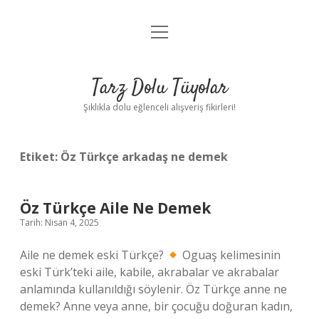
menüyü
Anasayfa
aç
Gizlilik Politikası
Tarz Dolu Tüyolar
Yasal Uyarı
Şıklıkla dolu eğlenceli alışveriş fikirleri!
Hakkımızda
Etiket:
Öz Türkçe arkadaş ne demek
Öz Türkçe Aile Ne Demek
Tarih: Nisan 4, 2025
Aile ne demek eski Türkçe?
Oguaş kelimesinin
eski Türk’teki aile, kabile, akrabalar ve akrabalar
anlamında kullanıldığı söylenir. Öz Türkçe anne ne
demek? Anne veya anne, bir çocuğu doğuran kadın,