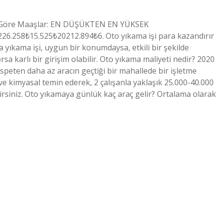
ra Göre Maaşlar: EN DÜŞÜKTEN EN YÜKSEK
6.258₺15.525₺20212.894₺6. Oto yıkama işi para kazandırır
 yıkama işi, uygun bir konumdaysa, etkili bir şekilde
 karlı bir girişim olabilir. Oto yıkama maliyeti nedir? 2020
ispeten daha az aracın geçtiği bir mahallede bir işletme
kimyasal temin ederek, 2 çalışanla yaklaşık 25.000-40.000
irsiniz. Oto yıkamaya günlük kaç araç gelir? Ortalama olarak