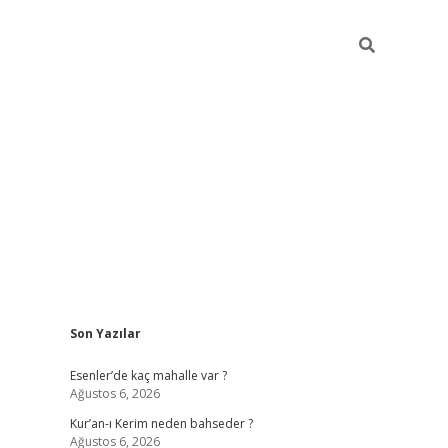
Sidebar
Son Yazılar
betci
hiltonbet
ilbet giriş yap
ilbet.online
piabella giriş
betex
Esenler’de kaç mahalle var ?
Ağustos 6, 2026
Kur’an-ı Kerim neden bahseder ?
Ağustos 6, 2026