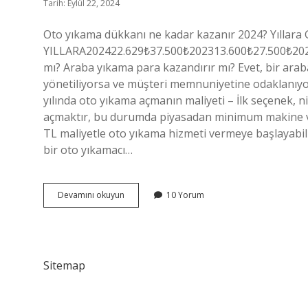
Tarih: Eylül 22, 2024
Oto yıkama dükkanı ne kadar kazanır 2024? Yılla
YILLARA202422.629₺37.500₺202313.600₺27.500₺2022
mı? Araba yıkama para kazandırır mı? Evet, bir araba
yönetiliyorsa ve müşteri memnuniyetine odaklanıyorsa
yılında oto yıkama açmanın maliyeti – İlk seçenek, n
açmaktır, bu durumda piyasadan minimum makine ve 
TL maliyetle oto yıkama hizmeti vermeye başlayabil
bir oto yıkamacı…
Oto
Devamını okuyun
10 Yorum
Yıkama
Kaça
Mal
Olur
Sitemap