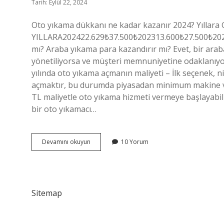
Tarih: Eylül 22, 2024
Oto yıkama dükkanı ne kadar kazanır 2024? Yılla
YILLARA202422.629₺37.500₺202313.600₺27.500₺2022
mı? Araba yıkama para kazandırır mı? Evet, bir araba
yönetiliyorsa ve müşteri memnuniyetine odaklanıyorsa
yılında oto yıkama açmanın maliyeti – İlk seçenek, n
açmaktır, bu durumda piyasadan minimum makine ve 
TL maliyetle oto yıkama hizmeti vermeye başlayabil
bir oto yıkamacı…
Oto
Devamını okuyun
10 Yorum
Yıkama
Kaça
Mal
Olur
Sitemap