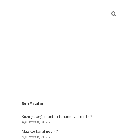
Sidebar
Son Yazılar
betci
hiltonbet
ilbet giriş yap
ilbet.online
piabella giriş
betexp
Kuzu göbeği mantarı tohumu var mıdır ?
Ağustos 8, 2026
Müzikte koral nedir ?
Ağustos 8, 2026