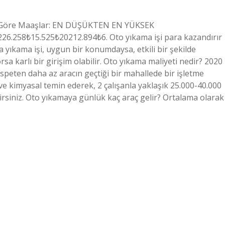
ra Göre Maaşlar: EN DÜŞÜKTEN EN YÜKSEK
6.258₺15.525₺20212.894₺6. Oto yıkama işi para kazandırır
 yıkama işi, uygun bir konumdaysa, etkili bir şekilde
 karlı bir girişim olabilir. Oto yıkama maliyeti nedir? 2020
ispeten daha az aracın geçtiği bir mahallede bir işletme
kimyasal temin ederek, 2 çalışanla yaklaşık 25.000-40.000
irsiniz. Oto yıkamaya günlük kaç araç gelir? Ortalama olarak