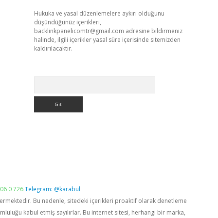
Hukuka ve yasal düzenlemelere aykırı olduğunu
düşündüğünüz içerikleri,
backlinkpanelicomtr@gmail.com
adresine bildirmeniz
halinde, ilgili içerikler yasal süre içerisinde sitemizden
kaldırılacaktır.
Arama
06 0 726
Telegram: @karabul
vermektedir. Bu nedenle, sitedeki içerikleri proaktif olarak denetleme
luğu kabul etmiş sayılırlar. Bu internet sitesi, herhangi bir marka,