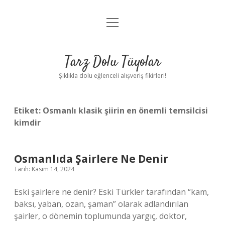
menüyü
Anasayfa
aç
Gizlilik Politikası
Tarz Dolu Tüyolar
Yasal Uyarı
Şıklıkla dolu eğlenceli alışveriş fikirleri!
Hakkımızda
Etiket:
Osmanlı klasik şiirin en önemli temsilcisi
kimdir
Osmanlıda Şairlere Ne Denir
Tarih: Kasım 14, 2024
Eski şairlere ne denir? Eski Türkler tarafından “kam,
baksı, yaban, ozan, şaman” olarak adlandırılan
şairler, o dönemin toplumunda yargıç, doktor,