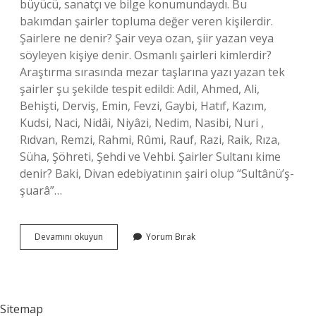
büyücü, sanatçı ve bilge konumundaydı. Bu
bakımdan şairler topluma değer veren kişilerdir.
Şairlere ne denir? Şair veya ozan, şiir yazan veya
söyleyen kişiye denir. Osmanlı şairleri kimlerdir?
Araştırma sırasında mezar taşlarına yazı yazan tek
şairler şu şekilde tespit edildi: Adil, Ahmed, Ali,
Behişti, Derviş, Emin, Fevzi, Gaybi, Hatıf, Kazım,
Kudsi, Naci, Nidâi, Niyâzi, Nedim, Nasibi, Nuri ,
Rıdvan, Remzi, Rahmi, Rûmi, Rauf, Razi, Raik, Rıza,
Süha, Şöhreti, Şehdi ve Vehbi. Şairler Sultanı kime
denir? Baki, Divan edebiyatının şairi olup “Sultânü’ş-
şuarâ”…
Osmanlıda
Devamını okuyun
Yorum Bırak
Şairlere
Ne
Denir
Sitemap