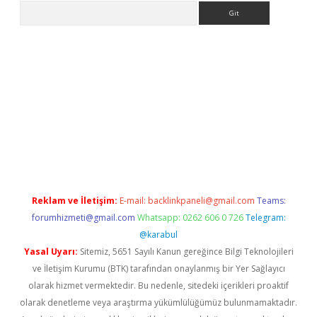
Arama
riş
betexper.xyz
betci giriş
hiltonbet güncel giriş
Reklam ve İletişim:
E-mail:
backlinkpaneli@gmail.com
Teams:
forumhizmeti@gmail.com
Whatsapp: 0262 606 0 726
Telegram:
@karabul
Yasal Uyarı:
Sitemiz, 5651 Sayılı Kanun gereğince Bilgi Teknolojileri
ve İletişim Kurumu (BTK) tarafından onaylanmış bir Yer Sağlayıcı
olarak hizmet vermektedir. Bu nedenle, sitedeki içerikleri proaktif
olarak denetleme veya araştırma yükümlülüğümüz bulunmamaktadır.