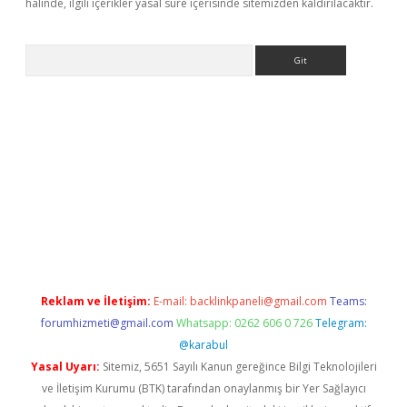
halinde, ilgili içerikler yasal süre içerisinde sitemizden kaldırılacaktır.
Arama
riş
betexper.xyz
betci giriş
hiltonbet güncel giriş
Reklam ve İletişim:
E-mail:
backlinkpaneli@gmail.com
Teams:
forumhizmeti@gmail.com
Whatsapp: 0262 606 0 726
Telegram:
@karabul
Yasal Uyarı:
Sitemiz, 5651 Sayılı Kanun gereğince Bilgi Teknolojileri
ve İletişim Kurumu (BTK) tarafından onaylanmış bir Yer Sağlayıcı