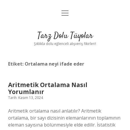
menüyü
Anasayfa
aç
Gizlilik Politikası
Tarz Dolu Tüyolar
Yasal Uyarı
Şıklıkla dolu eğlenceli alışveriş fikirleri!
Hakkımızda
Etiket:
Ortalama neyi ifade eder
Aritmetik Ortalama Nasıl
Yorumlanır
Tarih: Kasım 13, 2024
Aritmetik ortalama nasıl anlatılır? Aritmetik
ortalama, bir sayı dizisinin elemanlarının toplamının
eleman sayısına bölünmesiyle elde edilir. İstatistik