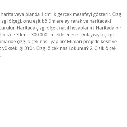
da harita veya planda 1 cm’lik gerçek mesafeyi gösterir. Çizgi
 Çizgi ölçeği, onu eşit bölümlere ayırarak ve haritadaki
urulur. Haritada çizgi ölçek nasıl hesaplanır? Haritada bir
iğimizde 3 km = 300.000 cm elde ederiz. Dolayısıyla çizgi
Mimaride çizgi ölçek nasıl yapılır? Mimari projede kesit ve
 yüksekliği 3’tür. Çizgi ölçek nasıl okunur? 2. Çizik ölçek
i…