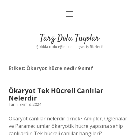
menüyü
Anasayfa
aç
Gizlilik Politikası
Tarz Dolu Tüyolar
Yasal Uyarı
Şıklıkla dolu eğlenceli alışveriş fikirleri!
Hakkımızda
Etiket:
Ökaryot hücre nedir 9 sınıf
Ökaryot Tek Hücreli Canlılar
Nelerdir
Tarih: Ekim 8, 2024
Ökaryot canlılar nelerdir örnek? Amipler, Öglenalar
ve Parameciumlar ökaryotik hücre yapısına sahip
canlılardır. Tek hücreli canlılar hangileri?