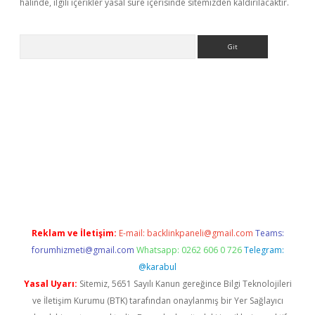
halinde, ilgili içerikler yasal süre içerisinde sitemizden kaldırılacaktır.
Arama
riş
betexper.xyz
betci giriş
hiltonbet güncel giriş
Reklam ve İletişim:
E-mail:
backlinkpaneli@gmail.com
Teams:
forumhizmeti@gmail.com
Whatsapp: 0262 606 0 726
Telegram:
@karabul
Yasal Uyarı:
Sitemiz, 5651 Sayılı Kanun gereğince Bilgi Teknolojileri
ve İletişim Kurumu (BTK) tarafından onaylanmış bir Yer Sağlayıcı