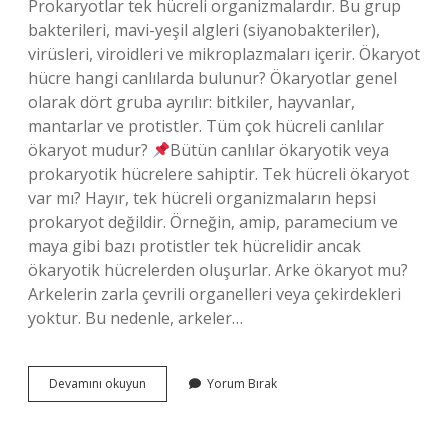
Prokaryotlar tek hücreli organizmalardır. Bu grup
bakterileri, mavi-yeşil algleri (siyanobakteriler),
virüsleri, viroidleri ve mikroplazmaları içerir. Ökaryot
hücre hangi canlılarda bulunur? Ökaryotlar genel
olarak dört gruba ayrılır: bitkiler, hayvanlar,
mantarlar ve protistler. Tüm çok hücreli canlılar
ökaryot mudur?
Bütün canlılar ökaryotik veya
prokaryotik hücrelere sahiptir. Tek hücreli ökaryot
var mı? Hayır, tek hücreli organizmaların hepsi
prokaryot değildir. Örneğin, amip, paramecium ve
maya gibi bazı protistler tek hücrelidir ancak
ökaryotik hücrelerden oluşurlar. Arke ökaryot mu?
Arkelerin zarla çevrili organelleri veya çekirdekleri
yoktur. Bu nedenle, arkeler…
Ökaryot
Devamını okuyun
Yorum Bırak
Tek
Hücreli
Canlılar