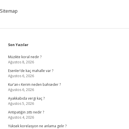
Eskisi
Gibi
Sitemap
Olur
Mu
Sidebar
Son Yazılar
Müzikte koral nedir ?
Ağustos 8, 2026
Esenler’de kaç mahalle var ?
Ağustos 6, 2026
Kur’an-ı Kerim neden bahseder ?
Ağustos 6, 2026
Ayakkabıda vergi kaç ?
Ağustos 5, 2026
Antipatiğin zıttı nedir ?
Ağustos 4, 2026
Yüksek korelasyon ne anlama gelir ?