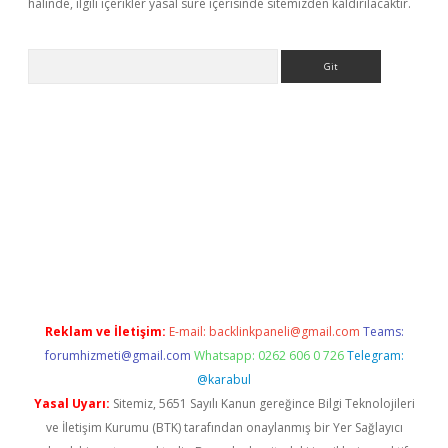
halinde, ilgili içerikler yasal süre içerisinde sitemizden kaldırılacaktır.
Arama
riş
betexper.xyz
betci giriş
hiltonbet güncel giriş
Reklam ve İletişim:
E-mail:
backlinkpaneli@gmail.com
Teams:
forumhizmeti@gmail.com
Whatsapp: 0262 606 0 726
Telegram:
@karabul
Yasal Uyarı:
Sitemiz, 5651 Sayılı Kanun gereğince Bilgi Teknolojileri
ve İletişim Kurumu (BTK) tarafından onaylanmış bir Yer Sağlayıcı