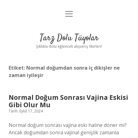
menüyü
Anasayfa
aç
Gizlilik Politikası
Tarz Dolu Tüyolar
Yasal Uyarı
Şıklıkla dolu eğlenceli alışveriş fikirleri!
Hakkımızda
Etiket:
Normal doğumdan sonra iç dikişler ne
zaman iyileşir
Normal Doğum Sonrası Vajina Eskisi
Gibi Olur Mu
Tarih: Eylül 17, 2024
Normal doğum sonrası vajina eski haline döner mi?
Ancak doğumdan sonra vajinal genişlik zamanla