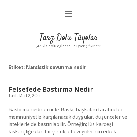
menüyü
Anasayfa
aç
Gizlilik Politikası
Tarz Dolu Tüyolar
Yasal Uyarı
Şıklıkla dolu eğlenceli alışveriş fikirleri!
Hakkımızda
Etiket:
Narsistik savunma nedir
Felsefede Bastırma Nedir
Tarih: Mart 2, 2025
Bastırma nedir örnek? Baskı, başkaları tarafından
memnuniyetle karşılanacak duygular, düşünceler ve
isteklerle de bastırılabilir. Örneğin; Kız kardeşi
kıskançlığı olan bir çocuk, ebeveynlerinin erkek