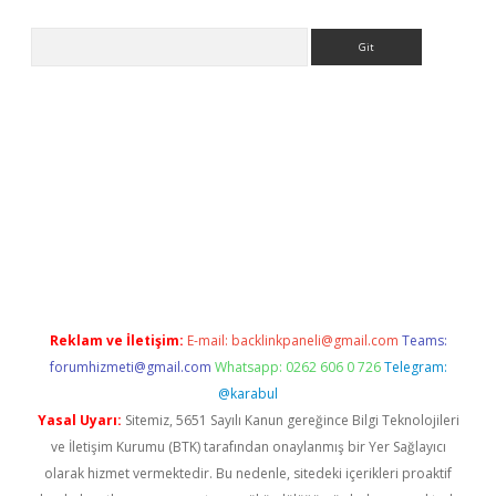
Arama
riş
betexper.xyz
betci giriş
hiltonbet güncel giriş
Reklam ve İletişim:
E-mail:
backlinkpaneli@gmail.com
Teams:
forumhizmeti@gmail.com
Whatsapp: 0262 606 0 726
Telegram:
@karabul
Yasal Uyarı:
Sitemiz, 5651 Sayılı Kanun gereğince Bilgi Teknolojileri
ve İletişim Kurumu (BTK) tarafından onaylanmış bir Yer Sağlayıcı
olarak hizmet vermektedir. Bu nedenle, sitedeki içerikleri proaktif