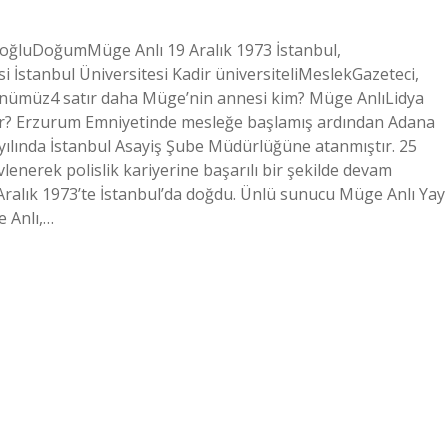
oğluDoğumMüge Anlı 19 Aralık 1973 İstanbul,
i İstanbul Üniversitesi Kadir üniversiteliMeslekGazeteci,
-günümüz4 satır daha Müge’nin annesi kim? Müge AnlıLidya
yor? Erzurum Emniyetinde mesleğe başlamış ardından Adana
ılında İstanbul Asayiş Şube Müdürlüğüne atanmıştır. 25
enerek polislik kariyerine başarılı bir şekilde devam
Aralık 1973’te İstanbul’da doğdu. Ünlü sunucu Müge Anlı Yay
e Anlı,…