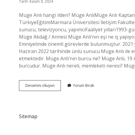
Tarih: Kasım 9, 2024
Müge Anlı hangi ilden? Müge AnlıMüge Anlı Kaptan
TürkiyeEğitimMarmara Üniversitesi İletişim Fakültes
sunucu, televizyoncu, yapımcıFaaliyet yılları1993
Müge Akdağ / Annesi Müge Anlı’nın eşi ne iş yapı
Emniyetinde önemli görevlerde bulunmuştur. 2021 y
Haziran 2022 tarihinde ünlü sunucu Müge Anlı ile evl
etmektedir. Müge Anlı’nın burcu ne? Müge Anlı, 19 
burcudur. Müge Anlı nereli, memleketi neresi? Müg
Müge
Devamını okuyun
Yorum Bırak
Anlı
Hangi
Şehir
Sitemap