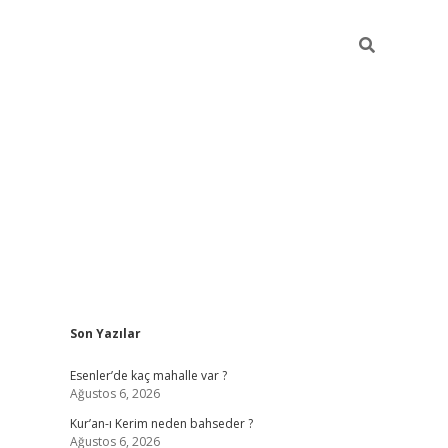
Sidebar
Son Yazılar
betci
hiltonbet
ilbet giriş yap
ilbet.online
piabella giriş
betex
Esenler’de kaç mahalle var ?
Ağustos 6, 2026
Kur’an-ı Kerim neden bahseder ?
Ağustos 6, 2026