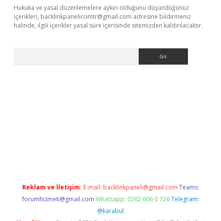
Hukuka ve yasal düzenlemelere aykırı olduğunu düşündüğünüz
içerikleri,
backlinkpanelicomtr@gmail.com
adresine bildirmeniz
halinde, ilgili içerikler yasal süre içerisinde sitemizden kaldırılacaktır.
Arama
riş
betexper.xyz
betci giriş
hiltonbet güncel giriş
Reklam ve İletişim:
E-mail:
backlinkpaneli@gmail.com
Teams:
forumhizmeti@gmail.com
Whatsapp: 0262 606 0 726
Telegram:
@karabul