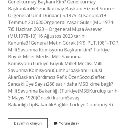
Genelkurmay Başkanı Kim? Genelkurmay
Başkanları№Genelkurmay Başkanı Hizmet Sonu −
Orgeneral Ümit Dündar (İS.1975-4) Kanunla19
Temmuz 201630Orgeneral Yaşar Güler (MU.1974-
7)5 Haziran 2023 − Orgeneral Musa Avsever
(MU.1978-10) 16 Ağustos 2023 tarihli
Kanunla31General Metin Gürak (KR) .PLT.1981-TOP.
Milli Savunma Komisyonu Başkanı kim? Türkiye
Büyük Millet Meclisi Milli Savunma
KomisyonuTürkiye Büyük Millet Meclisi Milli
Savunma KomisyonuCumhurbaşkanı Hulusi
AkarBaşkan YardımcısıRefik ÖzenSözcüSaffet
SancaklıÜye Sayısı268 satır daha MSB kime bağlı?
Milli Savunma Bakanlığı (Türkiye)MSBKuruluş tarihi
3 Mayıs 1920)Önceki kurumSavaş
BakanlığıTipBakanlıkBağlılıkTürkiye Cumhuriyeti…
Msb
Devamını okuyun
Yorum Bırak