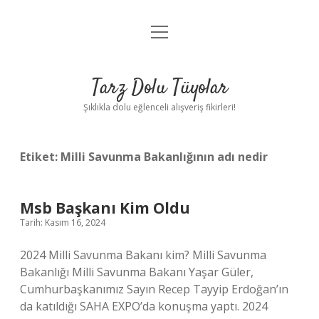
menüyü
Anasayfa
aç
Gizlilik Politikası
Tarz Dolu Tüyolar
Yasal Uyarı
Şıklıkla dolu eğlenceli alışveriş fikirleri!
Hakkımızda
Etiket:
Milli Savunma Bakanlığının adı nedir
Msb Başkanı Kim Oldu
Tarih: Kasım 16, 2024
2024 Milli Savunma Bakanı kim? Milli Savunma
Bakanlığı Milli Savunma Bakanı Yaşar Güler,
Cumhurbaşkanımız Sayın Recep Tayyip Erdoğan’ın
da katıldığı SAHA EXPO’da konuşma yaptı. 2024