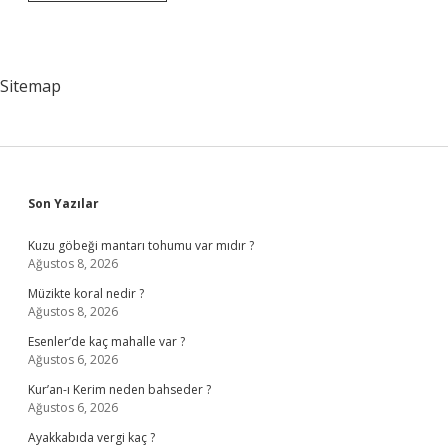
Başkanı
Kim
Oldu
Sitemap
Sidebar
Son Yazılar
Kuzu göbeği mantarı tohumu var mıdır ?
Ağustos 8, 2026
Müzikte koral nedir ?
Ağustos 8, 2026
Esenler’de kaç mahalle var ?
Ağustos 6, 2026
Kur’an-ı Kerim neden bahseder ?
Ağustos 6, 2026
Ayakkabıda vergi kaç ?