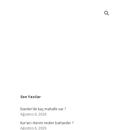
Sidebar
Son Yazılar
betci
hiltonbet
ilbet giriş yap
ilbet.online
piabella giriş
betex
Esenler’de kaç mahalle var ?
Ağustos 6, 2026
Kur’an-ı Kerim neden bahseder ?
Ağustos 6, 2026