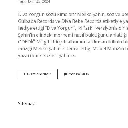
Tarih: Ekim 25, 2024
Diva Yorgun sözü kime ait? Melike Şahin, söz ve best
Gülbaba Records ve Diva Bebe Records etiketiyle ya
hediye ettiği “Diva Yorgun”, iki farklı versiyonla di
Şahin’in elindeki merhemi nasıl bulduğunu anlattığ
ÖDEDİĞİM” gibi birçok albümün ardından ikilinin bir a
müziği Melike Şahin’in temsil ettiği Mabel Matiz’in b
yazarı kim? Sözleri Şahin’e…
Diva
Devamını okuyun
Yorum Bırak
Yorgun
Ilk
Kim
Söyledi
Sitemap