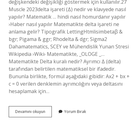
değişkendeki değişikliği göstermek için kullanılır.27
Muscle 2023delta işareti (Δ) nedir ve klavyede nasıl
yapılır? Matematik … hindi nasıl homurdanır yapılır
›Haber nasıl yapılır Matematikte delta işareti ne
anlama gelir? Tipografik LettingHtmlisimbetaβ &
bgr; Pigama & ggr; Rhodelta & dgr; Sigma2
Dahamatematics, SCEY ve Mühendislik Yunan Stresi
Wikipedia ›Wiki› Matematikte, _OLOGE _…
Matematikte Delta kuralı nedir? Ayrımcı Δ (delta)
tarafından belirtilen matematiksel bir ifadedir.
Bununla birlikte, formül aşağıdaki gibidir: Ax2 + bx +
c = 0 verilen denklemin ayrımcılığını veya deltasını
hesaplamak için…
Matematikte
Devamını okuyun
Yorum Bırak
Nedir