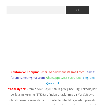
Arama
riş
betexper.xyz
betci giriş
hiltonbet güncel giriş
Reklam ve İletişim:
E-mail:
backlinkpaneli@gmail.com
Teams:
forumhizmeti@gmail.com
Whatsapp: 0262 606 0 726
Telegram:
@karabul
Yasal Uyarı:
Sitemiz, 5651 Sayılı Kanun gereğince Bilgi Teknolojileri
ve İletişim Kurumu (BTK) tarafından onaylanmış bir Yer Sağlayıcı
olarak hizmet vermektedir. Bu nedenle, sitedeki içerikleri proaktif