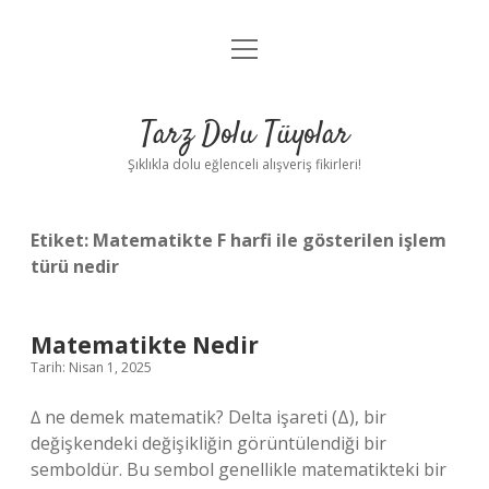
menüyü
Anasayfa
aç
Gizlilik Politikası
Tarz Dolu Tüyolar
Yasal Uyarı
Şıklıkla dolu eğlenceli alışveriş fikirleri!
Hakkımızda
Etiket:
Matematikte F harfi ile gösterilen işlem
türü nedir
Matematikte Nedir
Tarih: Nisan 1, 2025
∆ ne demek matematik? Delta işareti (Δ), bir
değişkendeki değişikliğin görüntülendiği bir
semboldür. Bu sembol genellikle matematikteki bir