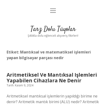
menüyü
Anasayfa
aç
Gizlilik Politikası
Tarz Dolu Tüyolar
Yasal Uyarı
Şıklıkla dolu eğlenceli alışveriş fikirleri!
Hakkımızda
Etiket:
Mantıksal ve matematiksel işlemleri
yapan bilgisayar parçası nedir
Aritmetiksel Ve Mantıksal Işlemleri
Yapabilen Cihazlara Ne Denir
Tarih: Kasım 9, 2024
Aritmetiksel mantıksal işlemlerin yapıldığı birime ne
denir? Aritmetik mantık birimi (ALU) nedir? Aritmetik