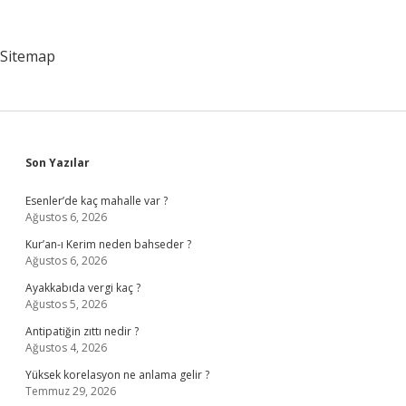
Işlemleri
Yapabilen
Cihazlara
Sitemap
Ne
Denir
Sidebar
Son Yazılar
Esenler’de kaç mahalle var ?
Ağustos 6, 2026
Kur’an-ı Kerim neden bahseder ?
Ağustos 6, 2026
Ayakkabıda vergi kaç ?
Ağustos 5, 2026
Antipatiğin zıttı nedir ?
Ağustos 4, 2026
Yüksek korelasyon ne anlama gelir ?
Temmuz 29, 2026