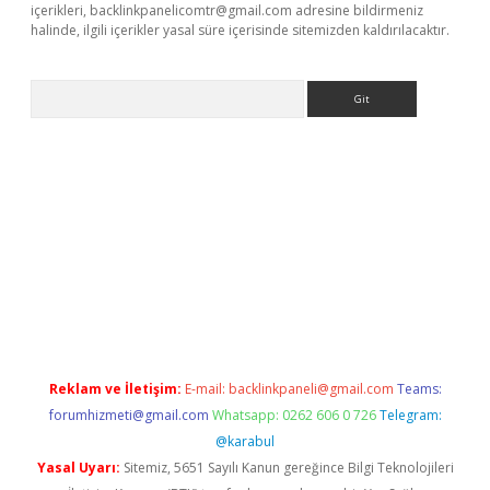
içerikleri,
backlinkpanelicomtr@gmail.com
adresine bildirmeniz
halinde, ilgili içerikler yasal süre içerisinde sitemizden kaldırılacaktır.
Arama
riş
betexper.xyz
betci giriş
hiltonbet güncel giriş
Reklam ve İletişim:
E-mail:
backlinkpaneli@gmail.com
Teams:
forumhizmeti@gmail.com
Whatsapp: 0262 606 0 726
Telegram:
@karabul
Yasal Uyarı:
Sitemiz, 5651 Sayılı Kanun gereğince Bilgi Teknolojileri