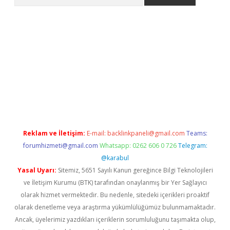
riş
betexper.xyz
betci giriş
hiltonbet güncel giriş
Reklam ve İletişim:
E-mail:
backlinkpaneli@gmail.com
Teams:
forumhizmeti@gmail.com
Whatsapp: 0262 606 0 726
Telegram:
@karabul
Yasal Uyarı:
Sitemiz, 5651 Sayılı Kanun gereğince Bilgi Teknolojileri
ve İletişim Kurumu (BTK) tarafından onaylanmış bir Yer Sağlayıcı
olarak hizmet vermektedir. Bu nedenle, sitedeki içerikleri proaktif
olarak denetleme veya araştırma yükümlülüğümüz bulunmamaktadır.
Ancak, üyelerimiz yazdıkları içeriklerin sorumluluğunu taşımakta olup,