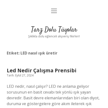
menüyü
Anasayfa
aç
Gizlilik Politikası
Tarz Dolu Tüyolar
Yasal Uyarı
Şıklıkla dolu eğlenceli alışveriş fikirleri!
Hakkımızda
Etiket:
LED nasıl ışık üretir
Led Nedir Çalışma Prensibi
Tarih: Eylül 27, 2024
LED nedir, nasıl çalışır? LED ne anlama geliyor
sorusunun en basit cevabı tek yönlü ışık yayan
devredir. Basit devre elemanlarından biri olan diyot,
duruma ve göstergelere göre akım ileterek ışık