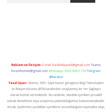
riş
betexper.xyz
betci giriş
hiltonbet güncel giriş
Reklam ve İletişim:
E-mail:
backlinkpaneli@gmail.com
Teams:
forumhizmeti@gmail.com
Whatsapp: 0262 606 0 726
Telegram:
@karabul
Yasal Uyarı:
Sitemiz, 5651 Sayılı Kanun gereğince Bilgi Teknolojileri
ve İletişim Kurumu (BTK) tarafından onaylanmış bir Yer Sağlayıcı
olarak hizmet vermektedir. Bu nedenle, sitedeki içerikleri proaktif
olarak denetleme veya araştırma yükümlülüğümüz bulunmamaktadır.
Ancak, üyelerimiz yazdıkları içeriklerin sorumluluğunu taşımakta olup,