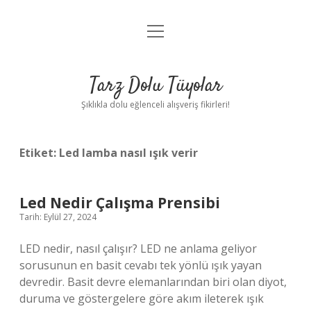
menüyü
Anasayfa
aç
Gizlilik Politikası
Tarz Dolu Tüyolar
Yasal Uyarı
Şıklıkla dolu eğlenceli alışveriş fikirleri!
Hakkımızda
Etiket:
Led lamba nasıl ışık verir
Led Nedir Çalışma Prensibi
Tarih: Eylül 27, 2024
LED nedir, nasıl çalışır? LED ne anlama geliyor
sorusunun en basit cevabı tek yönlü ışık yayan
devredir. Basit devre elemanlarından biri olan diyot,
duruma ve göstergelere göre akım ileterek ışık