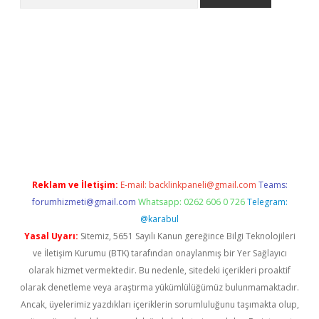
iriş
betexper.xyz
betci giriş
hiltonbet güncel giriş
Reklam ve İletişim:
E-mail:
backlinkpaneli@gmail.com
Teams:
forumhizmeti@gmail.com
Whatsapp: 0262 606 0 726
Telegram:
@karabul
Yasal Uyarı:
Sitemiz, 5651 Sayılı Kanun gereğince Bilgi Teknolojileri
ve İletişim Kurumu (BTK) tarafından onaylanmış bir Yer Sağlayıcı
olarak hizmet vermektedir. Bu nedenle, sitedeki içerikleri proaktif
olarak denetleme veya araştırma yükümlülüğümüz bulunmamaktadır.
Ancak, üyelerimiz yazdıkları içeriklerin sorumluluğunu taşımakta olup,