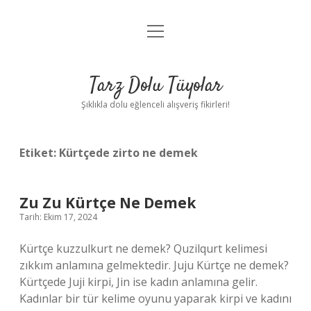
menüyü
Anasayfa
aç
Gizlilik Politikası
Tarz Dolu Tüyolar
Yasal Uyarı
Şıklıkla dolu eğlenceli alışveriş fikirleri!
Hakkımızda
Etiket:
Kürtçede zirto ne demek
Zu Zu Kürtçe Ne Demek
Tarih: Ekim 17, 2024
Kürtçe kuzzulkurt ne demek? Quzilqurt kelimesi
zıkkım anlamına gelmektedir. Juju Kürtçe ne demek?
Kürtçede Juji kirpi, Jin ise kadın anlamına gelir.
Kadınlar bir tür kelime oyunu yaparak kirpi ve kadını