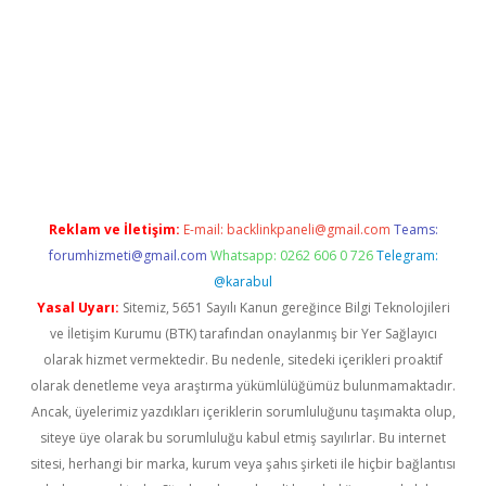
riş
betexper.xyz
betci giriş
hiltonbet güncel giriş
Reklam ve İletişim:
E-mail:
backlinkpaneli@gmail.com
Teams:
forumhizmeti@gmail.com
Whatsapp: 0262 606 0 726
Telegram:
@karabul
Yasal Uyarı:
Sitemiz, 5651 Sayılı Kanun gereğince Bilgi Teknolojileri
ve İletişim Kurumu (BTK) tarafından onaylanmış bir Yer Sağlayıcı
olarak hizmet vermektedir. Bu nedenle, sitedeki içerikleri proaktif
olarak denetleme veya araştırma yükümlülüğümüz bulunmamaktadır.
Ancak, üyelerimiz yazdıkları içeriklerin sorumluluğunu taşımakta olup,
siteye üye olarak bu sorumluluğu kabul etmiş sayılırlar. Bu internet
sitesi, herhangi bir marka, kurum veya şahıs şirketi ile hiçbir bağlantısı