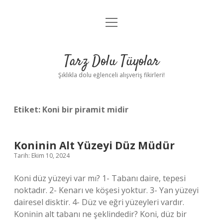
menüyü
Anasayfa
aç
Gizlilik Politikası
Tarz Dolu Tüyolar
Yasal Uyarı
Şıklıkla dolu eğlenceli alışveriş fikirleri!
Hakkımızda
Etiket:
Koni bir piramit midir
Koninin Alt Yüzeyi Düz Müdür
Tarih: Ekim 10, 2024
Koni düz yüzeyi var mı? 1- Tabanı daire, tepesi
noktadır. 2- Kenarı ve köşesi yoktur. 3- Yan yüzeyi
dairesel disktir. 4- Düz ve eğri yüzeyleri vardır.
Koninin alt tabanı ne şeklindedir? Koni, düz bir