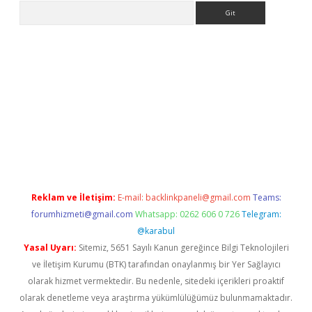
Arama
riş
betexper.xyz
betci giriş
hiltonbet güncel giriş
Reklam ve İletişim:
E-mail:
backlinkpaneli@gmail.com
Teams:
forumhizmeti@gmail.com
Whatsapp: 0262 606 0 726
Telegram:
@karabul
Yasal Uyarı:
Sitemiz, 5651 Sayılı Kanun gereğince Bilgi Teknolojileri
ve İletişim Kurumu (BTK) tarafından onaylanmış bir Yer Sağlayıcı
olarak hizmet vermektedir. Bu nedenle, sitedeki içerikleri proaktif
olarak denetleme veya araştırma yükümlülüğümüz bulunmamaktadır.