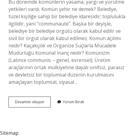
Bu dönemde komünlerin yasama, yargı ve yürütme
yetkileri vardı. Komün şehir ne demek? Belediye,
tüzel kişiliğe sahip bir belediye idaresidir; toplulukla
ilgilidir, yani “communaute”. Başka bir deyişle,
belediye bir belediye örgütü olarak kabul edilir ve
sivil bir örgüt olarak kabul edilmez. Komun açılımı
nedir? Kaçakçılık ve Organize Suçlarla Mücadele
Müdürlüğü Komünal inanç nedir? Komünizm
(Latince communis – genel, evrensel); Üretim
araçlarının ortak mülkiyetine dayalı sınıfsız, parasız
ve devletsiz bir toplumsal düzenin kurulmasını
amaçlayan toplumsal, siyasal…
Komün
Devamını okuyun
Yorum Bırak
Ne
Demek
Tdk
Sitemap