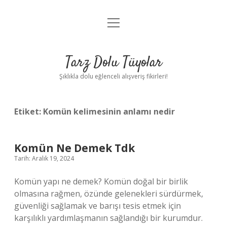
menüyü
Anasayfa
aç
Gizlilik Politikası
Tarz Dolu Tüyolar
Yasal Uyarı
Şıklıkla dolu eğlenceli alışveriş fikirleri!
Hakkımızda
Etiket:
Komün kelimesinin anlamı nedir
Komün Ne Demek Tdk
Tarih: Aralık 19, 2024
Komün yapı ne demek? Komün doğal bir birlik
olmasına rağmen, özünde gelenekleri sürdürmek,
güvenliği sağlamak ve barışı tesis etmek için
karşılıklı yardımlaşmanın sağlandığı bir kurumdur.