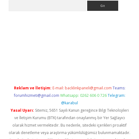
Arama
ella giriş
betexper.xyz
betci giriş
hiltonbet güncel giriş
Reklam ve İletişim:
E-mail:
backlinkpaneli@gmail.com
Teams:
forumhizmeti@gmail.com
Whatsapp: 0262 606 0 726
Telegram:
@karabul
Yasal Uyarı:
Sitemiz, 5651 Sayılı Kanun gereğince Bilgi Teknolojileri
ve İletişim Kurumu (BTK) tarafından onaylanmış bir Yer Sağlayıcı
olarak hizmet vermektedir. Bu nedenle, sitedeki içerikleri proaktif
olarak denetleme veya araştırma yükümlülüğümüz bulunmamaktadır.