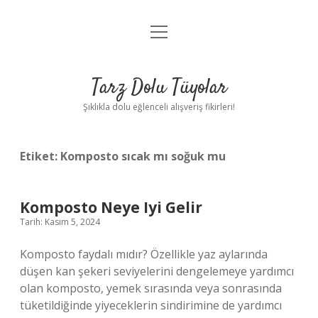
menüyü
Anasayfa
aç
Gizlilik Politikası
Tarz Dolu Tüyolar
Yasal Uyarı
Şıklıkla dolu eğlenceli alışveriş fikirleri!
Hakkımızda
Etiket:
Komposto sıcak mı soğuk mu
Komposto Neye Iyi Gelir
Tarih: Kasım 5, 2024
Komposto faydalı mıdır? Özellikle yaz aylarında
düşen kan şekeri seviyelerini dengelemeye yardımcı
olan komposto, yemek sırasında veya sonrasında
tüketildiğinde yiyeceklerin sindirimine de yardımcı