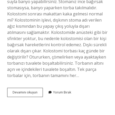
suyla banyo yapabilirsiniz. Stomanız ince bağırsak
stomasıysa, banyo yaparken torba takılmalıdır.
Kolostomi sonrası makattan kaka gelmesi normal
mi? Kolostominin işlevi, dışkının stoma adı verilen
ağız kısmından bu yapay çıkış yoluyla dışarı
atılmasını sağlamaktır. Kolostomide anüsteki gibi bir
sfinkter yoktur, bu nedenle kolostomisi olan bir kişi
bağırsak hareketlerini kontrol edemez. Dışkı sürekli
olarak dışarı çıkar. Kolostomi torbası kaç günde bir
değiştirilir? Otururken, çömelirken veya ayaktayken
torbanızı tuvalete boşaltabilirsiniz. Torbanın altını
açın ve içindekileri tuvalete boşaltın. Tek parça
torbalar için, torbanın tamamını her…
Kolostomi
Devamını okuyun
Yorum Bırak
Torbası
Ile
Banyo
Yapılır