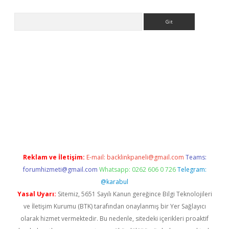
Arama
iş
betexper.xyz
betci giriş
hiltonbet güncel giriş
Reklam ve İletişim:
E-mail:
backlinkpaneli@gmail.com
Teams:
forumhizmeti@gmail.com
Whatsapp: 0262 606 0 726
Telegram:
@karabul
Yasal Uyarı:
Sitemiz, 5651 Sayılı Kanun gereğince Bilgi Teknolojileri
ve İletişim Kurumu (BTK) tarafından onaylanmış bir Yer Sağlayıcı
olarak hizmet vermektedir. Bu nedenle, sitedeki içerikleri proaktif