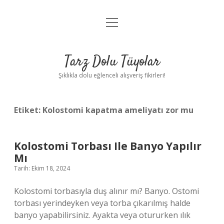
menüyü
Anasayfa
aç
Gizlilik Politikası
Tarz Dolu Tüyolar
Yasal Uyarı
Şıklıkla dolu eğlenceli alışveriş fikirleri!
Hakkımızda
Etiket:
Kolostomi kapatma ameliyatı zor mu
Kolostomi Torbası Ile Banyo Yapılır
Mı
Tarih: Ekim 18, 2024
Kolostomi torbasıyla duş alınır mı? Banyo. Ostomi
torbası yerindeyken veya torba çıkarılmış halde
banyo yapabilirsiniz. Ayakta veya otururken ılık