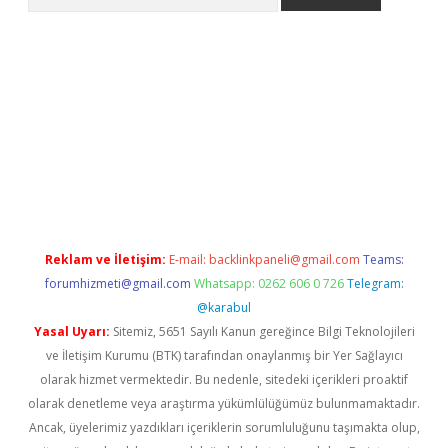
riş
betexper.xyz
betci giriş
hiltonbet güncel giriş
Reklam ve İletişim:
E-mail:
backlinkpaneli@gmail.com
Teams:
forumhizmeti@gmail.com
Whatsapp: 0262 606 0 726
Telegram:
@karabul
Yasal Uyarı:
Sitemiz, 5651 Sayılı Kanun gereğince Bilgi Teknolojileri
ve İletişim Kurumu (BTK) tarafından onaylanmış bir Yer Sağlayıcı
olarak hizmet vermektedir. Bu nedenle, sitedeki içerikleri proaktif
olarak denetleme veya araştırma yükümlülüğümüz bulunmamaktadır.
Ancak, üyelerimiz yazdıkları içeriklerin sorumluluğunu taşımakta olup,