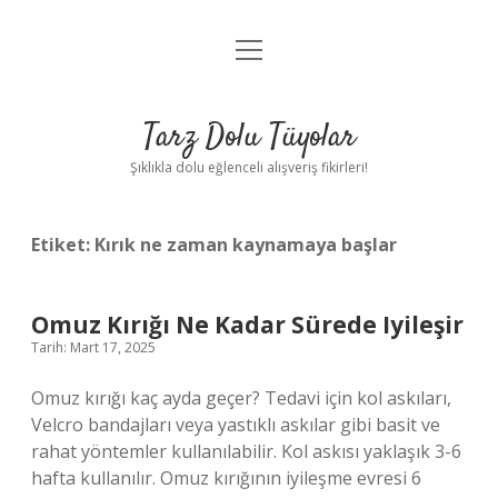
menüyü
Anasayfa
aç
Gizlilik Politikası
Tarz Dolu Tüyolar
Yasal Uyarı
Şıklıkla dolu eğlenceli alışveriş fikirleri!
Hakkımızda
Etiket:
Kırık ne zaman kaynamaya başlar
Omuz Kırığı Ne Kadar Sürede Iyileşir
Tarih: Mart 17, 2025
Omuz kırığı kaç ayda geçer? Tedavi için kol askıları,
Velcro bandajları veya yastıklı askılar gibi basit ve
rahat yöntemler kullanılabilir. Kol askısı yaklaşık 3-6
hafta kullanılır. Omuz kırığının iyileşme evresi 6