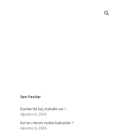
Sidebar
Son Yazılar
betci
hiltonbet
ilbet giriş yap
ilbet.online
piabella giriş
betexp
Esenler’de kaç mahalle var ?
Ağustos 6, 2026
Kur’an-ı Kerim neden bahseder ?
Ağustos 6, 2026