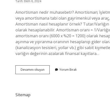
Tarih: Ekim 6, 2024
Amortisman nedir muhasebetr? Amortisman; İşletmed
veya amortismana tabi olan gayrimenkul veya araç, g
Amortisman nasıl hesaplanır örnek? Tutar/Varlığı
olarak hesaplanabilir. Amortisman oranı = 1/Varlı
amortisman oranı (6000 x %20 = 1200) olarak hesapla
aşınma ve yıpranma oranının hesaplanıp gider olar
(kanalizasyon tesisleri, yollar vb.) gibi sabit kıyme
varlığın değerinin azalarak finansal kayıtlara…
Amortisman
Devamını okuyun
Yorum Bırak
Nedir
Muhasebe
Tr
Sitemap