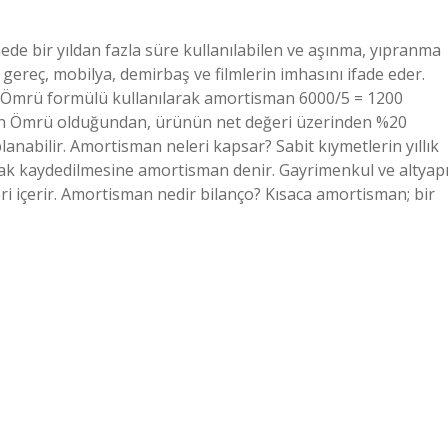
e bir yıldan fazla süre kullanılabilen ve aşınma, yıpranma
ereç, mobilya, demirbaş ve filmlerin imhasını ifade eder.
n Ömrü formülü kullanılarak amortisman 6000/5 = 1200
ğın Ömrü olduğundan, ürünün net değeri üzerinden %20
nabilir. Amortisman neleri kapsar? Sabit kıymetlerin yıllık
ak kaydedilmesine amortisman denir. Gayrimenkul ve altyap
tleri içerir. Amortisman nedir bilanço? Kısaca amortisman; bir