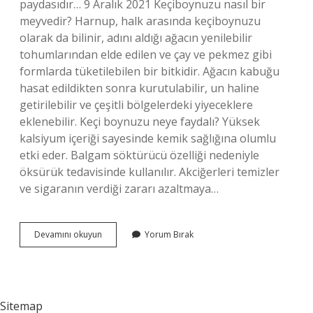
paydasıdır… 9 Aralık 2021 Keçiboynuzu nasıl bir
meyvedir? Harnup, halk arasında keçiboynuzu
olarak da bilinir, adını aldığı ağacın yenilebilir
tohumlarından elde edilen ve çay ve pekmez gibi
formlarda tüketilebilen bir bitkidir. Ağacın kabuğu
hasat edildikten sonra kurutulabilir, un haline
getirilebilir ve çeşitli bölgelerdeki yiyeceklere
eklenebilir. Keçi boynuzu neye faydalı? Yüksek
kalsiyum içeriği sayesinde kemik sağlığına olumlu
etki eder. Balgam söktürücü özelliği nedeniyle
öksürük tedavisinde kullanılır. Akciğerleri temizler
ve sigaranın verdiği zararı azaltmaya…
Keçi
Devamını okuyun
Yorum Bırak
Boynuzu
Meyve
Mi
Sitemap