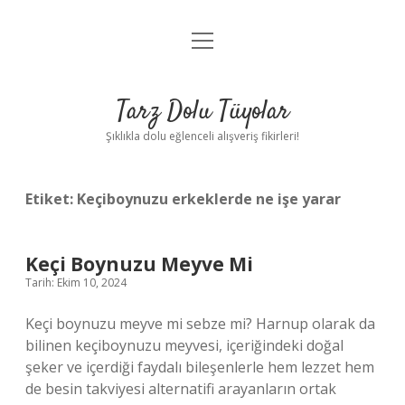
menüyü
Anasayfa
aç
Gizlilik Politikası
Tarz Dolu Tüyolar
Yasal Uyarı
Şıklıkla dolu eğlenceli alışveriş fikirleri!
Hakkımızda
Etiket:
Keçiboynuzu erkeklerde ne işe yarar
Keçi Boynuzu Meyve Mi
Tarih: Ekim 10, 2024
Keçi boynuzu meyve mi sebze mi? Harnup olarak da
bilinen keçiboynuzu meyvesi, içeriğindeki doğal
şeker ve içerdiği faydalı bileşenlerle hem lezzet hem
de besin takviyesi alternatifi arayanların ortak