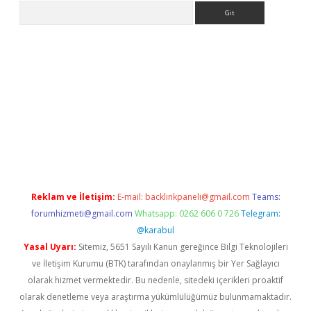
Arama
iş
betexper.xyz
betci giriş
hiltonbet güncel giriş
Reklam ve İletişim:
E-mail:
backlinkpaneli@gmail.com
Teams:
forumhizmeti@gmail.com
Whatsapp: 0262 606 0 726
Telegram:
@karabul
Yasal Uyarı:
Sitemiz, 5651 Sayılı Kanun gereğince Bilgi Teknolojileri
ve İletişim Kurumu (BTK) tarafından onaylanmış bir Yer Sağlayıcı
olarak hizmet vermektedir. Bu nedenle, sitedeki içerikleri proaktif
olarak denetleme veya araştırma yükümlülüğümüz bulunmamaktadır.