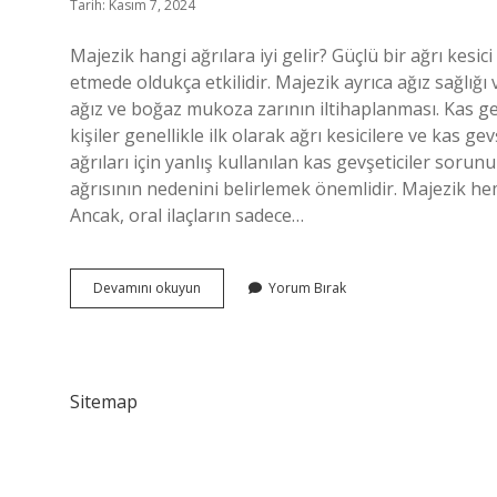
Tarih: Kasım 7, 2024
Majezik hangi ağrılara iyi gelir? Güçlü bir ağrı kesic
etmede oldukça etkilidir. Majezik ayrıca ağız sağlığı ve
ağız ve boğaz mukoza zarının iltihaplanması. Kas gev
kişiler genellikle ilk olarak ağrı kesicilere ve kas g
ağrıları için yanlış kullanılan kas gevşeticiler sor
ağrısının nedenini belirlemek önemlidir. Majezik he
Ancak, oral ilaçların sadece…
Majezik
Devamını okuyun
Yorum Bırak
Kas
Gevşetici
Mi
Sitemap