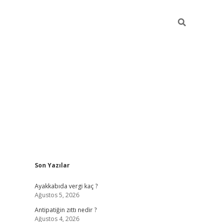
Sidebar
Son Yazılar
betci
hiltonbet
ilbet giriş yap
ilbet.online
piabella giriş
betex
Ayakkabıda vergi kaç ?
Ağustos 5, 2026
Antipatiğin zıttı nedir ?
Ağustos 4, 2026