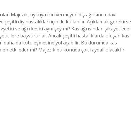
i olan Majezik, uykuya izin vermeyen diş ağrısını tedavi
 çeşitli diş hastalıkları için de kullanılır. Açıklamak gerekirse
şetici ve ağrı kesici aynı şey mi? Kas ağrısından şikayet ede
evşeticilere başvururlar. Ancak çeşitli hastalıklarda oluşan kas
unun daha da kötüleşmesine yol açabilir. Bu durumda kas
men etki eder mi? Majezik bu konuda çok faydalı olacaktır.