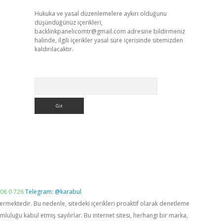
Hukuka ve yasal düzenlemelere aykırı olduğunu
düşündüğünüz içerikleri,
backlinkpanelicomtr@gmail.com
adresine bildirmeniz
halinde, ilgili içerikler yasal süre içerisinde sitemizden
kaldırılacaktır.
Arama
06 0 726
Telegram: @karabul
vermektedir. Bu nedenle, sitedeki içerikleri proaktif olarak denetleme
luğu kabul etmiş sayılırlar. Bu internet sitesi, herhangi bir marka,